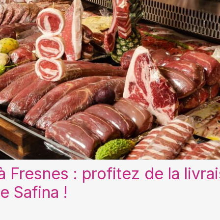
 Fresnes : profitez de la livra
e Safina !