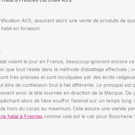
 Halal à Fresnes certifiée AVS
tification AVS, assurant alors une vente de produits de qua
alal en livraison.
?
al voient le jour en France, beaucoup ignorent encore ce que
r que tout réside dans la méthode d’abattage effectuée ; ce 
nt très précises et sont inculquées par des écrits religieu
être de confession tout à fait différente. Le principal est 
doivent avoir la tête tournée en direction de la Mecque. De p
pêchant alors de faire souffrir l’animal sur un temps long
écoule hors du corps au maximum. Cela assure une viande perm
ie halal à Fresnes
comme cela est le cas pour Boucherie S