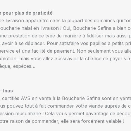
n pour plus de praticité
e livraison apparaître dans la plupart des domaines qui fon
oucherie halal en livraison ! Oui, Boucherie Safina a bien co
une prestation de ce type de manière à fidéliser mais aussi
voir à se déplacer. Pour satisfaire vos papilles à petits pr
service et une facilité de paiement. Non seulement vous alle
motion, mais vous allez aussi avoir la chance de payer via 
chèque, espèces…
r tous
s certifiés AVS en vente à la Boucherie Safina sont en vent
 vous pouvez tout à fait commander votre viande auprès de ce
fession musulmane ! Cela vous permet davantage de découv
otre raison de commander, elle sera forcément valable !