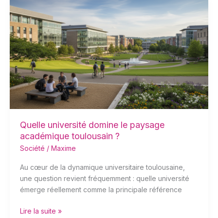
Quelle
université
domine
le
paysage
académique
toulousain
?
Quelle université domine le paysage
académique toulousain ?
Société
/
Maxime
Au cœur de la dynamique universitaire toulousaine,
une question revient fréquemment : quelle université
émerge réellement comme la principale référence
Lire la suite »