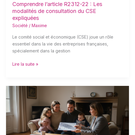
expliquées
Comprendre l’article R2312-22 : Les
modalités de consultation du CSE
expliquées
Société
/
Maxime
Le comité social et économique (CSE) joue un rôle
essentiel dans la vie des entreprises françaises,
spécialement dans la gestion
Lire la suite »
Découvrez
qui
peut
bénéficier
des
330
€