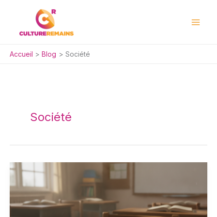
Aller
au
contenu
Accueil
Blog
Société
Société
Les
informations
indispensables
à
faire