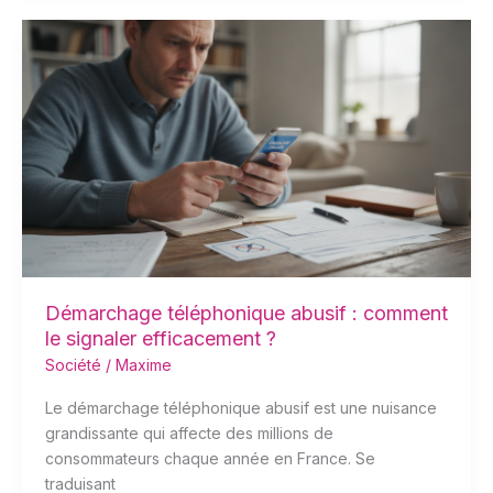
Démarchage
téléphonique
abusif
:
comment
le
signaler
efficacement
?
Démarchage téléphonique abusif : comment
le signaler efficacement ?
Société
/
Maxime
Le démarchage téléphonique abusif est une nuisance
grandissante qui affecte des millions de
consommateurs chaque année en France. Se
traduisant