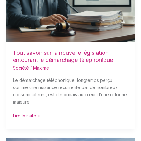
nouvelle
législation
entourant
le
démarchage
téléphonique
Tout savoir sur la nouvelle législation
entourant le démarchage téléphonique
Société
/
Maxime
Le démarchage téléphonique, longtemps perçu
comme une nuisance récurrente par de nombreux
consommateurs, est désormais au cœur d’une réforme
majeure
Lire la suite »