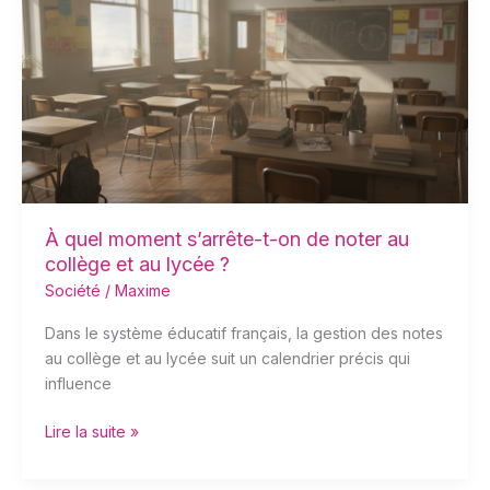
moment
s’arrête-
t-
on
de
noter
au
collège
et
au
À quel moment s’arrête-t-on de noter au
lycée
collège et au lycée ?
?
Société
/
Maxime
Dans le système éducatif français, la gestion des notes
au collège et au lycée suit un calendrier précis qui
influence
Lire la suite »