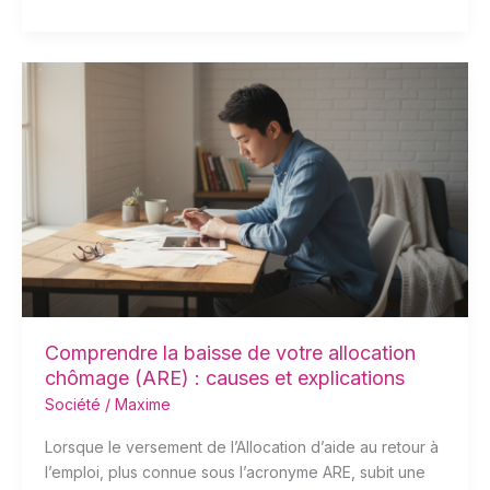
Comprendre
la
baisse
de
votre
allocation
chômage
(ARE)
:
causes
et
explications
Comprendre la baisse de votre allocation
chômage (ARE) : causes et explications
Société
/
Maxime
Lorsque le versement de l’Allocation d’aide au retour à
l’emploi, plus connue sous l’acronyme ARE, subit une