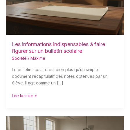
figurer
sur
un
bulletin
scolaire
Les informations indispensables à faire
figurer sur un bulletin scolaire
Société
/
Maxime
Le bulletin scolaire est bien plus qu’un simple
document récapitulatif des notes obtenues par un
élève. Il agit comme un […]
Lire la suite »
À
quel