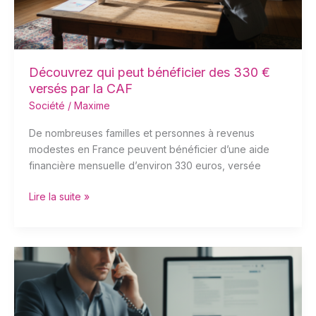
versés
par
la
CAF
Découvrez qui peut bénéficier des 330 €
versés par la CAF
Société
/
Maxime
De nombreuses familles et personnes à revenus
modestes en France peuvent bénéficier d’une aide
financière mensuelle d’environ 330 euros, versée
Lire la suite »
Tout
savoir
sur
la