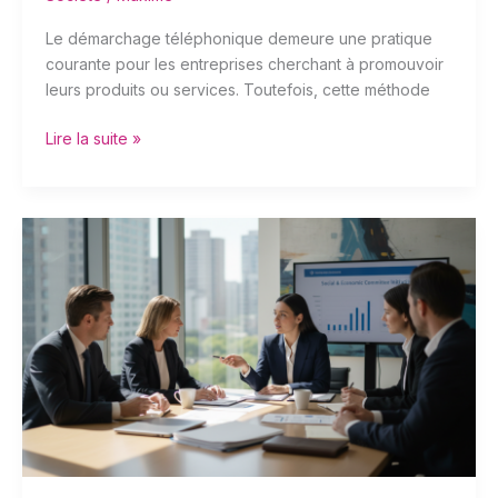
Le démarchage téléphonique demeure une pratique
courante pour les entreprises cherchant à promouvoir
leurs produits ou services. Toutefois, cette méthode
Lire la suite »
Comprendre
l’article
R2312-
22
:
Les
modalités
de
consultation
du
CSE