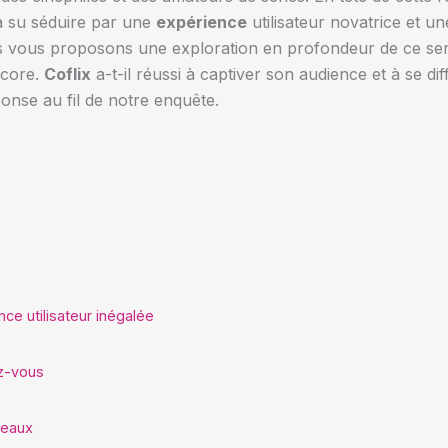
a su séduire par une
expérience
utilisateur novatrice et u
us vous proposons une exploration en profondeur de ce serv
ncore.
Coflix
a-t-il réussi à captiver son audience et à se di
nse au fil de notre enquête.
e
nce utilisateur inégalée
ez-vous
seaux