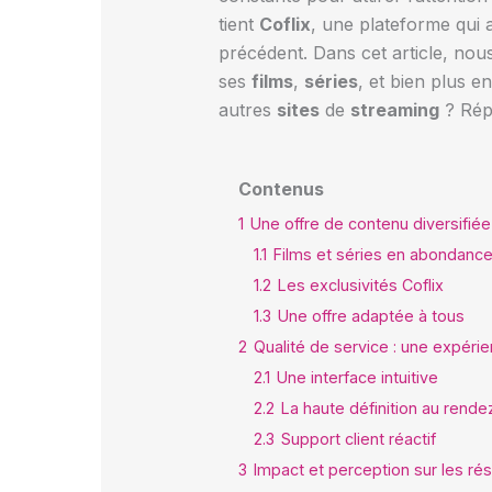
tient
Coflix
, une plateforme qui 
précédent. Dans cet article, no
ses
films
,
séries
, et bien plus e
autres
sites
de
streaming
? Répo
Contenus
1
Une offre de contenu diversifiée
1.1
Films et séries en abondanc
1.2
Les exclusivités Coflix
1.3
Une offre adaptée à tous
2
Qualité de service : une expérie
2.1
Une interface intuitive
2.2
La haute définition au rend
2.3
Support client réactif
3
Impact et perception sur les ré