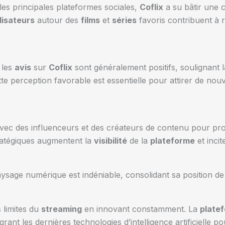
les principales plateformes sociales,
Coflix
a su bâtir une
ilisateurs
autour des
films
et
séries
favoris contribuent à r
 les
avis
sur
Coflix
sont généralement positifs, soulignant 
tte perception favorable est essentielle pour attirer de no
vec des influenceurs et des créateurs de contenu pour prom
ratégiques augmentent la
visibilité
de la
plateforme
et incit
ysage numérique est indéniable, consolidant sa position de 
 limites du
streaming
en innovant constamment. La
plate
rant les dernières technologies d’intelligence artificielle po