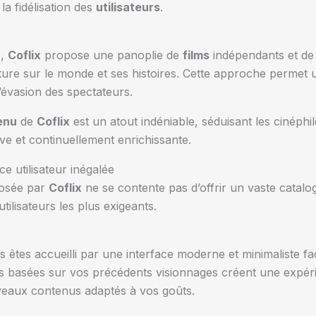
a fidélisation des
utilisateurs
.
s,
Coflix
propose une panoplie de
films
indépendants et d
rture sur le monde et ses histoires. Cette approche permet 
 l’évasion des spectateurs.
enu
de
Coflix
est un atout indéniable, séduisant les cinéphi
ve et continuellement enrichissante.
ce utilisateur inégalée
osée par
Coflix
ne se contente pas d’offrir un vaste catalog
ilisateurs les plus exigeants.
s êtes accueilli par une interface moderne et minimaliste faci
 basées sur vos précédents visionnages créent une expér
veaux contenus adaptés à vos goûts.