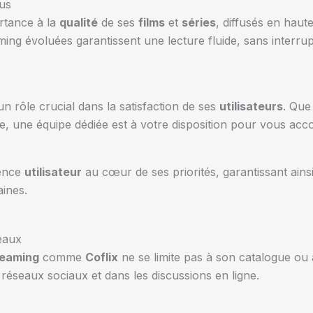
ous
rtance à la
qualité
de ses
films
et
séries
, diffusés en haut
aming évoluées garantissent une lecture fluide, sans interr
n rôle crucial dans la satisfaction de ses
utilisateurs
. Que
ce, une équipe dédiée est à votre disposition pour vous ac
ience
utilisateur
au cœur de ses priorités, garantissant ains
ines.
eaux
reaming
comme
Coflix
ne se limite pas à son catalogue ou
réseaux sociaux et dans les discussions en ligne.