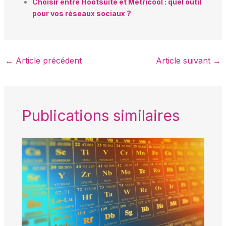
Choisir entre Hootsuite et Metricool : quel outil
pour vos réseaux sociaux ?
←
Article précédent
Article suivant
→
Publications similaires