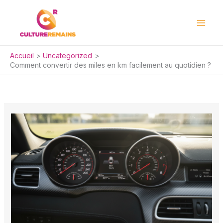
Aller
au
contenu
Accueil
Uncategorized
Comment convertir des miles en km facilement au quotidien ?