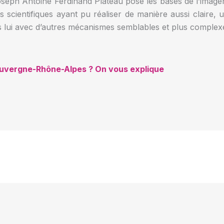
seph Antoine Ferdinand Plateau pose les bases de l’imageri
ers scientifiques ayant pu réaliser de manière aussi claire,
s lui avec d’autres mécanismes semblables et plus complex
Auvergne-Rhône-Alpes ? On vous explique