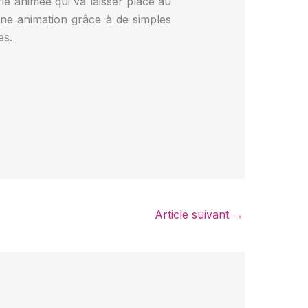
e animée qui va laisser place au
 une animation grâce à de simples
es.
Article suivant
→