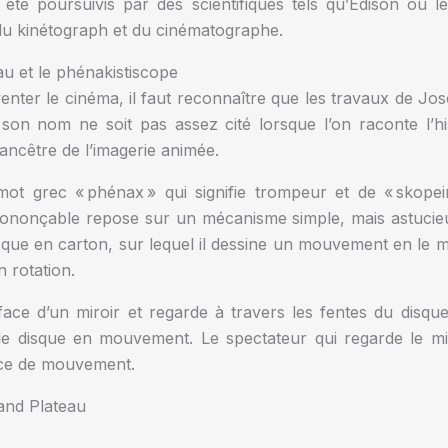
té poursuivis par des scientifiques tels qu’Edison ou le
 du kinétograph et du cinématographe.
u et le phénakistiscope
venter le cinéma, il faut reconnaître que les travaux de J
n nom ne soit pas assez cité lorsque l’on raconte l’hist
’ancêtre de l’imagerie animée.
ot grec « phénax » qui signifie trompeur et de « skopei
 prononçable repose sur un mécanisme simple, mais astucieu
que en carton, sur lequel il dessine un mouvement en le 
n rotation.
face d’un miroir et regarde à travers les fentes du disqu
 le disque en mouvement. Le spectateur qui regarde le m
nce de mouvement.
and Plateau