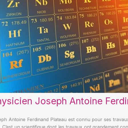
hysicien Joseph Antoine Ferdi
eph Antoine Ferdinand Plateau est connu pour ses trava
. C’est un scientifique dont les travaux ont grandement con