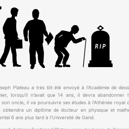
oseph Plateau a très tôt été envoyé à l’Académie de dessi
ier, lorsqu’il n’avait que 14 ans, il devra abandonner
 son oncle, il va poursuivre ses études à l’Athénée royal de
 Il obtiendra un diplôme de docteur en physique et mat
tal 6 ans plus tard à l’Université de Gand.