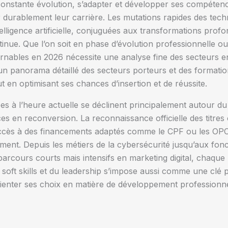
onstante évolution, s’adapter et développer ses compéten
r durablement leur carrière. Les mutations rapides des tec
elligence artificielle, conjuguées aux transformations prof
ue. Que l’on soit en phase d’évolution professionnelle ou
urnables en 2026 nécessite une analyse fine des secteurs en 
 un panorama détaillé des secteurs porteurs et des format
 en optimisant ses chances d’insertion et de réussite.
es à l’heure actuelle se déclinent principalement autour
es en reconversion. La reconnaissance officielle des titre
d’accès à des financements adaptés comme le CPF ou les OPC
ment. Depuis les métiers de la cybersécurité jusqu’aux foncti
parcours courts mais intensifs en marketing digital, chaque
 soft skills et du leadership s’impose aussi comme une clé
ienter ses choix en matière de développement professionne