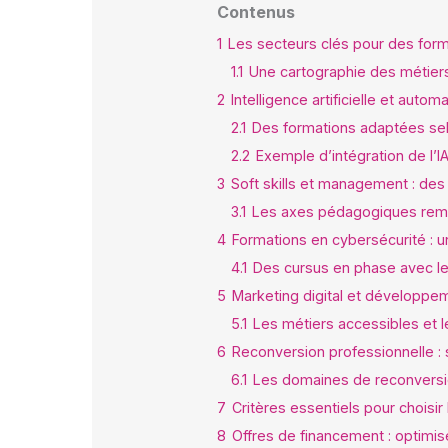
Contenus
1
Les secteurs clés pour des form
1.1
Une cartographie des métier
2
Intelligence artificielle et auto
2.1
Des formations adaptées selo
2.2
Exemple d’intégration de l’I
3
Soft skills et management : de
3.1
Les axes pédagogiques rem
4
Formations en cybersécurité : u
4.1
Des cursus en phase avec le
5
Marketing digital et développem
5.1
Les métiers accessibles et le
6
Reconversion professionnelle : 
6.1
Les domaines de reconversio
7
Critères essentiels pour choisir
8
Offres de financement : optimis