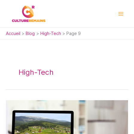
Aller
au
contenu
Accueil
Blog
High-Tech
Page 9
High-Tech
Spotlight :
le
fond
d’écran
qui