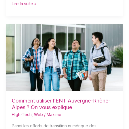
Lire la suite »
Comment
utiliser
l’ENT
Auvergne-
Rhône-
Alpes
?
On
vous
explique
Comment utiliser l’ENT Auvergne-Rhône-
Alpes ? On vous explique
High-Tech
,
Web
/
Maxime
Parmi les efforts de transition numérique des