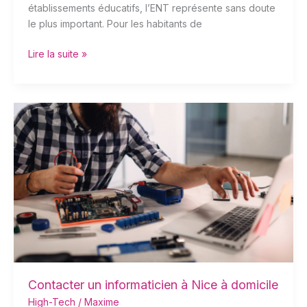
établissements éducatifs, l’ENT représente sans doute
le plus important. Pour les habitants de
Lire la suite »
Contacter
un
informaticien
à
Nice
à
domicile
Contacter un informaticien à Nice à domicile
High-Tech
/
Maxime