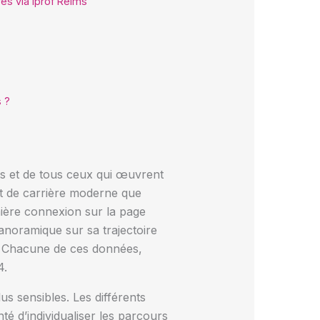
res via Iprof Reims
 ?
ts et de tous ceux qui œuvrent
ant de carrière moderne que
mière connexion sur la page
anoramique sur sa trajectoire
s. Chacune de ces données,
4.
lus sensibles. Les différents
é d’individualiser les parcours