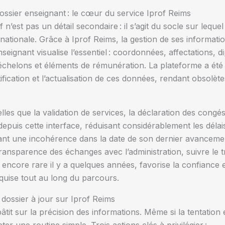
 dossier enseignant : le cœur du service Iprof Reims
f n’est pas un détail secondaire : il s’agit du socle sur leque
nationale. Grâce à Iprof Reims, la gestion de ses informati
nseignant visualise l’essentiel : coordonnées, affectations, 
, échelons et éléments de rémunération. La plateforme a ét
ification et l’actualisation de ces données, rendant obsol
lles que la validation de services, la déclaration des con
depuis cette interface, réduisant considérablement les déla
nt une incohérence dans la date de son dernier avancement 
transparence des échanges avec l’administration, suivre le
, encore rare il y a quelques années, favorise la confiance e
cquise tout au long du parcours.
dossier à jour sur Iprof Reims
âtit sur la précision des informations. Même si la tentation 