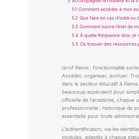
5
Accompagner la mobilité et la tr
5.1
Comment accéder à mon esp
5.2
Que faire en cas d’oubli ou 
5.3
Comment suivre l’état de ma
5.4
À quelle fréquence dois-je m
5.5
Où trouver des ressources 
Iprof Reims : fonctionnalité socl
Accéder, organiser, évoluer. Tro
dans le secteur éducatif à Reims.
beaucoup espéraient pour simplif
officielle de l’académie, chaque
professionnelle : historique de 
essentielle pour toute administra
L’authentification, via les identi
modules, adaptés à chaque statut