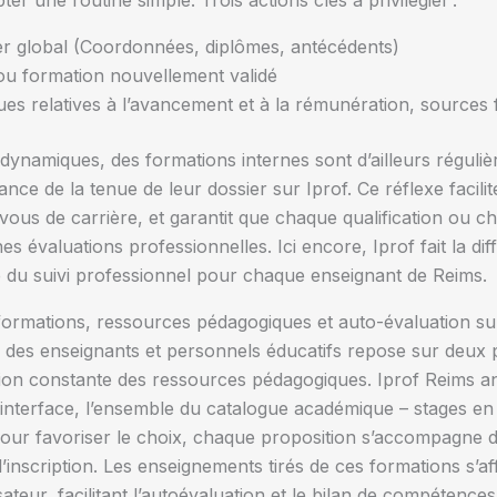
r une routine simple. Trois actions clés à privilégier :
sier global (Coordonnées, diplômes, antécédents)
t ou formation nouvellement validé
ques relatives à l’avancement et à la rémunération, sources 
 dynamiques, des formations internes sont d’ailleurs régul
tance de la tenue de leur dossier sur Iprof. Ce réflexe facilit
ous de carrière, et garantit que chaque qualification ou c
s évaluations professionnelles. Ici encore, Iprof fait la diff
 du suivi professionnel pour chaque enseignant de Reims.
 formations, ressources pédagogiques et auto-évaluation su
es enseignants et personnels éducatifs repose sur deux pilie
ation constante des ressources pédagogiques. Iprof Reims ant
 interface, l’ensemble du catalogue académique – stages en
r favoriser le choix, chaque proposition s’accompagne d’u
 l’inscription. Les enseignements tirés de ces formations s’
sateur, facilitant l’autoévaluation et le bilan de compétence