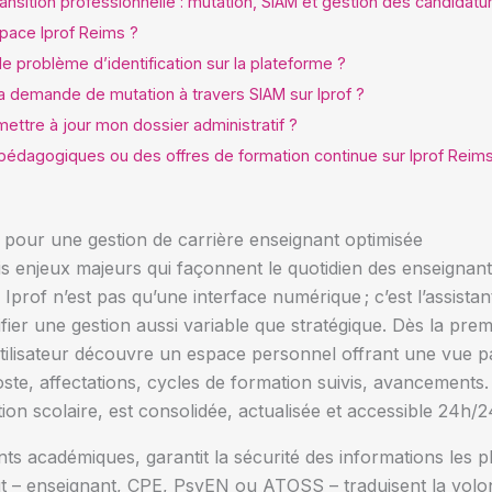
ansition professionnelle : mutation, SIAM et gestion des candidatu
ace Iprof Reims ?
de problème d’identification sur la plateforme ?
 demande de mutation à travers SIAM sur Iprof ?
ettre à jour mon dossier administratif ?
pédagogiques ou des offres de formation continue sur Iprof Reims
e pour une gestion de carrière enseignant optimisée
is enjeux majeurs qui façonnent le quotidien des enseignan
 Iprof n’est pas qu’une interface numérique ; c’est l’assist
ier une gestion aussi variable que stratégique. Dès la pre
 utilisateur découvre un espace personnel offrant une vue p
poste, affectations, cycles de formation suivis, avancement
tion scolaire, est consolidée, actualisée et accessible 24h/2
fiants académiques, garantit la sécurité des informations les p
 – enseignant, CPE, PsyEN ou ATOSS – traduisent la volont