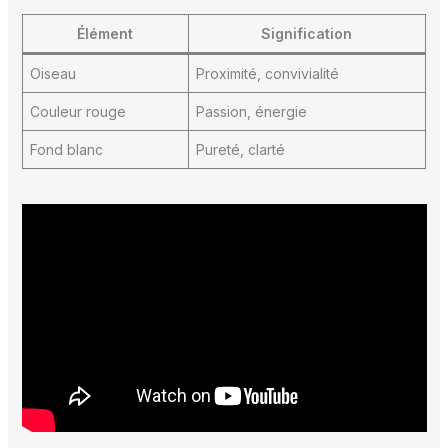
Élément
Signification
Oiseau
Proximité, convivialité
Couleur rouge
Passion, énergie
Fond blanc
Pureté, clarté