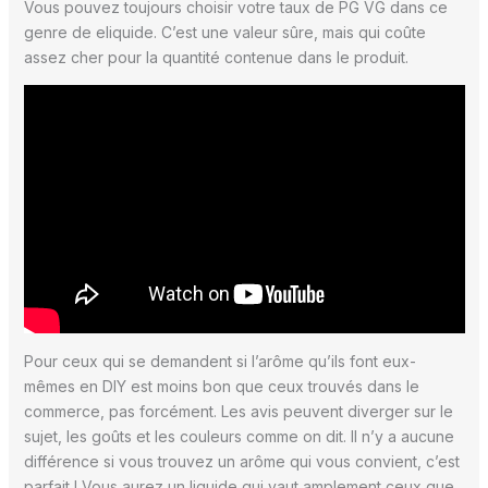
Vous pouvez toujours choisir votre taux de PG VG dans ce
genre de eliquide. C’est une valeur sûre, mais qui coûte
assez cher pour la quantité contenue dans le produit.
Pour ceux qui se demandent si l’arôme qu’ils font eux-
mêmes en DIY est moins bon que ceux trouvés dans le
commerce, pas forcément. Les avis peuvent diverger sur le
sujet, les goûts et les couleurs comme on dit. Il n’y a aucune
différence si vous trouvez un arôme qui vous convient, c’est
parfait ! Vous aurez un liquide qui vaut amplement ceux que