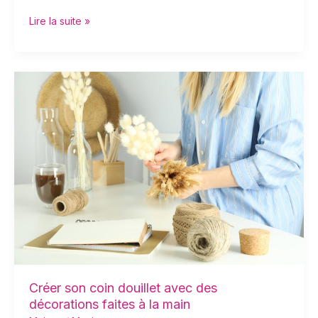
Lire la suite »
Créer
son
coin
douillet
avec
des
décorations
faites
à
la
main
Créer son coin douillet avec des
décorations faites à la main