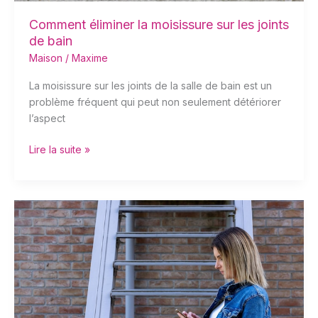
Comment éliminer la moisissure sur les joints
de bain
Maison
/
Maxime
La moisissure sur les joints de la salle de bain est un
problème fréquent qui peut non seulement détériorer
l’aspect
Lire la suite »
La
révolution
du
monte-
escalier
mobile
pour