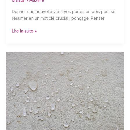
Maison
/
Maxime
Donner une nouvelle vie à vos portes en bois peut se
résumer en un mot clé crucial : ponçage. Penser
Lire la suite »
Comment
éliminer
la
moisissure
sur
les
joints
de
bain