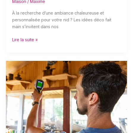
Maison
/
Maxime
À la recherche d’une ambiance chaleureuse et
personnalisée pour votre nid ? Les idées déco fait
main s’invitent dans nos
Lire la suite »
Installation
d’un
détecteur
de
monoxyde
de
carbone:
guide
pratique