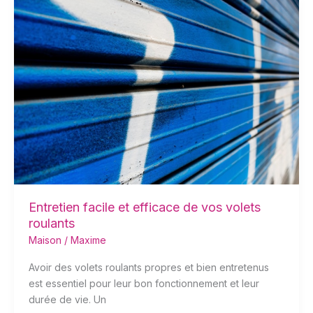
Entretien
facile
et
efficace
de
vos
volets
roulants
Entretien facile et efficace de vos volets
roulants
Maison
/
Maxime
Avoir des volets roulants propres et bien entretenus
est essentiel pour leur bon fonctionnement et leur
durée de vie. Un