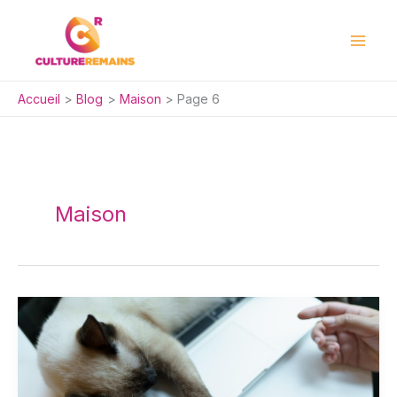
Aller
au
contenu
Accueil
Blog
Maison
Page 6
Maison
Débouchage
efficace:
maîtriser
l’usage
d’un