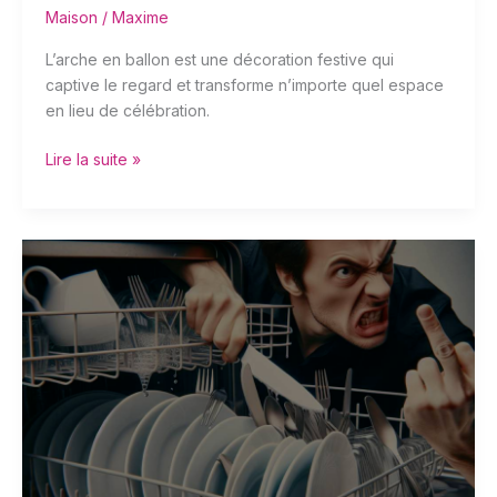
Maison
/
Maxime
L’arche en ballon est une décoration festive qui
captive le regard et transforme n’importe quel espace
en lieu de célébration.
Lire la suite »
Pourquoi
mon
lave-
vaisselle
ne
nettoie-
t-
il
pas
correctement