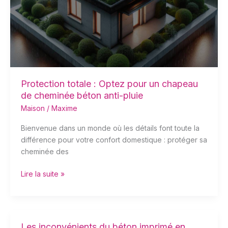
pour
un
chapeau
de
cheminée
béton
anti-
pluie
Protection totale : Optez pour un chapeau
de cheminée béton anti-pluie
Maison
/
Maxime
Bienvenue dans un monde où les détails font toute la
différence pour votre confort domestique : protéger sa
cheminée des
Lire la suite »
Les inconvénients du béton imprimé en
Les