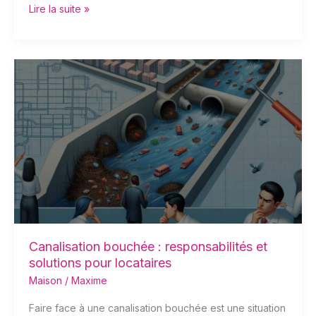
Lire la suite »
Canalisation
bouchée
:
responsabilités
et
solutions
pour
locataires
Canalisation bouchée : responsabilités et
solutions pour locataires
Maison
/
Maxime
Faire face à une canalisation bouchée est une situation