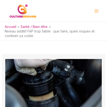
Aller
au
contenu
Accueil
Santé / Bien-être
Niveau additif FAP trop faible : que faire, quels risques et
combien ça coûte