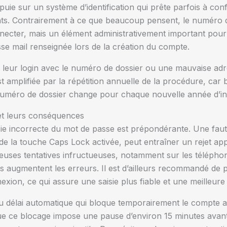
ie sur un système d’identification qui prête parfois à conf
s. Contrairement à ce que beaucoup pensent, le numéro de 
onnecter, mais un élément administrativement important pour 
resse mail renseignée lors de la création du compte.
 leur login avec le numéro de dossier ou une mauvaise adre
t amplifiée par la répétition annuelle de la procédure, car b
numéro de dossier change pour chaque nouvelle année d’ins
 et leurs conséquences
 saisie incorrecte du mot de passe est prépondérante. Une fa
e la touche Caps Lock activée, peut entraîner un rejet appa
euses tentatives infructueuses, notamment sur les téléphon
ts augmentent les erreurs. Il est d’ailleurs recommandé de p
xion, ce qui assure une saisie plus fiable et une meilleure 
du délai automatique qui bloque temporairement le compte a
 que ce blocage impose une pause d’environ 15 minutes avant