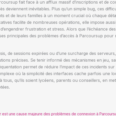
ursup fait face à un afflux massif d’inscriptions et de con
ès deviennent inévitables. Plus qu’un simple bug, ces difficu
nts et de leurs familles à un moment crucial où chaque déta
catives facilite de nombreuses opérations, elle impose auss
d’engendrer frustration et stress. Alors que l’échéance des
ses principales des problèmes d’accès à Parcoursup pour m
 saisis, de sessions expirées ou d’une surcharge des serveu
lutions précises. Se tenir informé des mécanismes en jeu, s
réquentation permet de réduire l’impact de ces incidents sur
plexe où la simplicité des interfaces cache parfois une lo
à tous, qu’ils soient lycéens, parents ou conseillers, en met
tées.
ur est une cause majeure des problèmes de connexion à Parcours