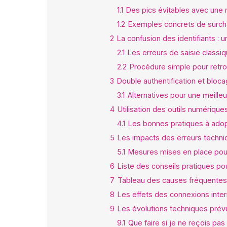
1.1
Des pics évitables avec une 
1.2
Exemples concrets de surcha
2
La confusion des identifiants : 
2.1
Les erreurs de saisie class
2.2
Procédure simple pour retrou
3
Double authentification et blo
3.1
Alternatives pour une meille
4
Utilisation des outils numériqu
4.1
Les bonnes pratiques à ado
5
Les impacts des erreurs techniq
5.1
Mesures mises en place pour
6
Liste des conseils pratiques p
7
Tableau des causes fréquentes
8
Les effets des connexions inter
9
Les évolutions techniques prév
9.1
Que faire si je ne reçois pas