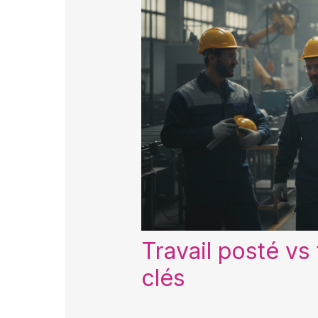
Travail posté vs 
clés