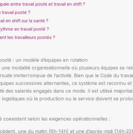
pale entre travail posté et travail en shift ?
travail posté ?
il en shift sur la santé ?
thme en travail posté ?
nt les travailleurs postés ?
l posté : un modèle d’équipes en rotation
e une modalité organisationnelle où plusieurs équipes se r
suite ininterrompue de l’activité. Bien que le Code du trav
n équipes successives alternantes, ce système est reconnu e
 des salariés engagés dans ce mode. Il est utilisé majorit
ou logistiques où la production ou le service doivent se prol
é coexistent selon les exigences opérationnelles :
èdent, une du matin (6h-14h) et une d’après-midi (14h-22h)