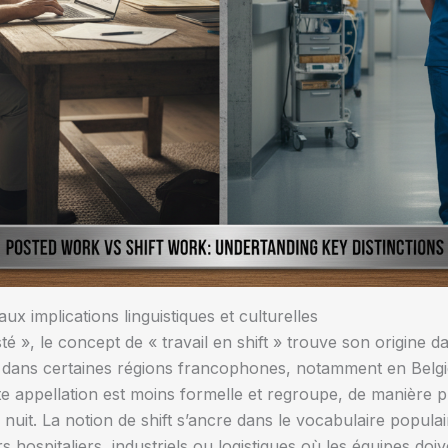
aux implications linguistiques et culturelles
té », le concept de « travail en shift » trouve son origine d
s certaines régions francophones, notamment en Belgiqu
tte appellation est moins formelle et regroupe, de manière pl
u nuit. La notion de shift s’ancre dans le vocabulaire popula
s hospitaliers, industriels ou logistiques où les équipes doi