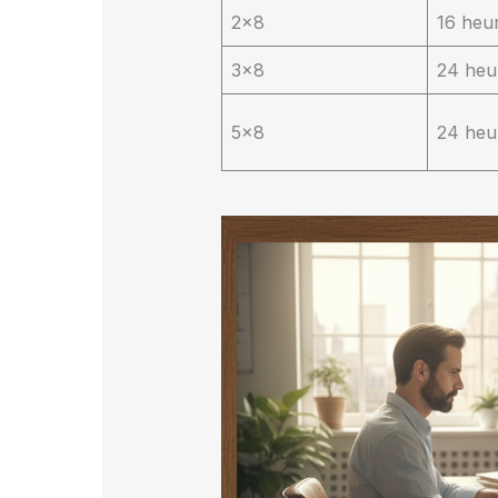
2×8
16 heu
3×8
24 heu
5×8
24 heu