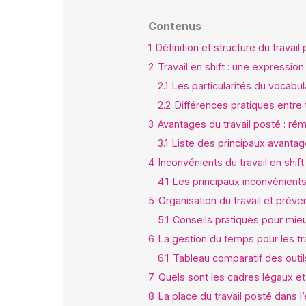
Contenus
1
Définition et structure du travai
2
Travail en shift : une expression
2.1
Les particularités du vocabul
2.2
Différences pratiques entre tr
3
Avantages du travail posté : rém
3.1
Liste des principaux avantag
4
Inconvénients du travail en shift
4.1
Les principaux inconvénients d
5
Organisation du travail et préve
5.1
Conseils pratiques pour mieu
6
La gestion du temps pour les tr
6.1
Tableau comparatif des outil
7
Quels sont les cadres légaux et 
8
La place du travail posté dans l