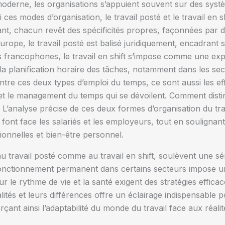
oderne, les organisations s’appuient souvent sur des syst
i ces modes d’organisation, le travail posté et le travail e
t, chacun revêt des spécificités propres, façonnées par 
Europe, le travail posté est balisé juridiquement, encadrant s
ns francophones, le travail en shift s’impose comme une ex
la planification horaire des tâches, notamment dans les sec
ntre ces deux types d’emploi du temps, ce sont aussi les effe
 et le management du temps qui se dévoilent. Comment disti
 L’analyse précise de ces deux formes d’organisation du tr
ont face les salariés et les employeurs, tout en soulignan
ionnelles et bien-être personnel.
u travail posté comme au travail en shift, soulèvent une sér
 fonctionnement permanent dans certains secteurs impose 
sur le rythme de vie et la santé exigent des stratégies effic
lités et leurs différences offre un éclairage indispensable p
rçant ainsi l’adaptabilité du monde du travail face aux réal