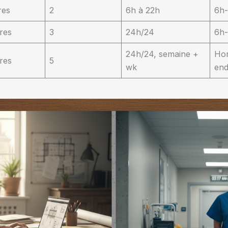
res
2
6h à 22h
6h-
res
3
24h/24
6h-
24h/24, semaine +
Hor
res
5
wk
en