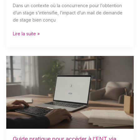
Dans un contexte où la concurrence pour l’obtention
d’un stage s’intensifie, l’impact d’un mail de demande
de stage bien conçu
Lire la suite »
Guide
pratique
pour
accéder
à
l’ENT
via
votre
compte
Educonnect
Guide pratique pour accéder à l’ENT via