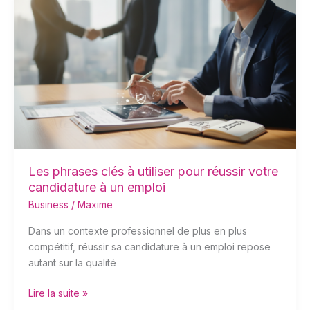
phrases
clés
à
utiliser
pour
réussir
votre
candidature
à
un
emploi
Les phrases clés à utiliser pour réussir votre
candidature à un emploi
Business
/
Maxime
Dans un contexte professionnel de plus en plus
compétitif, réussir sa candidature à un emploi repose
autant sur la qualité
Lire la suite »