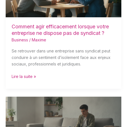
pas
de
syndicat
?
Comment agir efficacement lorsque votre
entreprise ne dispose pas de syndicat ?
Business
/
Maxime
Se retrouver dans une entreprise sans syndicat peut
conduire à un sentiment d’isolement face aux enjeux
sociaux, professionnels et juridiques.
Lire la suite »
Les
MOOC
les
plus
réputés