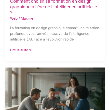
artificielle
Comment choisir sa formation en design
?
graphique à l’ère de l’intelligence artificielle
?
Web
/
Maxime
La formation en design graphique connaît une mutation
profonde avec l’arrivée massive de l’intelligence
artificielle (IA). Face à l’évolution rapide
Lire la suite »
Comment
agir
efficacement
lorsque
votre
entreprise
ne
dispose