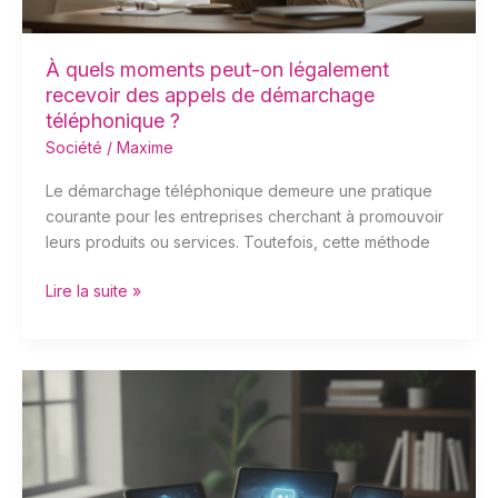
de
démarchage
téléphonique
À quels moments peut-on légalement
?
recevoir des appels de démarchage
téléphonique ?
Société
/
Maxime
Le démarchage téléphonique demeure une pratique
courante pour les entreprises cherchant à promouvoir
leurs produits ou services. Toutefois, cette méthode
Lire la suite »
Top
des
Applications
Mobiles
Incontournables