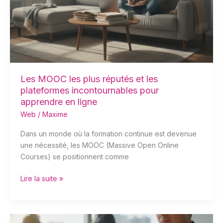
et
les
plateformes
incontournables
pour
apprendre
en
Les MOOC les plus réputés et les
ligne
plateformes incontournables pour
apprendre en ligne
Web
/
Maxime
Dans un monde où la formation continue est devenue
une nécessité, les MOOC (Massive Open Online
Courses) se positionnent comme
Lire la suite »
Les