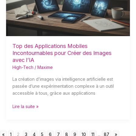
pour
Créer
des
Images
avec
l’IA
Top des Applications Mobiles
Incontournables pour Créer des Images
avec l’IA
High-Tech
/
Maxime
La création d’images via intelligence artificielle est
passée d’une expérimentation complexe à un outil
accessible à tous, grâce aux applications
Lire la suite »
«
1
2
3
4
5
6
7
8
9
10
11
...
87
»