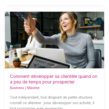
Comment
développer
sa
clientèle
quand
on
a
peu
de
temps
pour
prospecter
Comment développer sa clientèle quand on
a peu de temps pour prospecter
Business
/
Maxime
Tout indépendant, tout dirigeant de petite structure
connaît ce dilemme : pour développer son activité, il
faut prospecter, mais prospecter