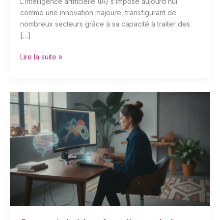
L’intelligence artificielle (IA) s’impose aujourd’hui
comme une innovation majeure, transfigurant de
nombreux secteurs grâce à sa capacité à traiter des
[…]
Lire la suite »
Comment
choisir
sa
formation
en
design
graphique
à
l’ère
de
l’intelligence