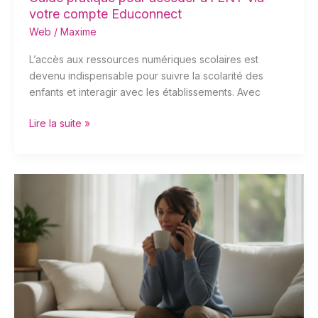
votre compte Educonnect
Web
/
Maxime
L’accès aux ressources numériques scolaires est
devenu indispensable pour suivre la scolarité des
enfants et interagir avec les établissements. Avec
Lire la suite »
À
quels
moments
peut-
on
légalement
recevoir
des
appels