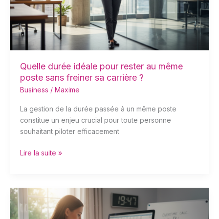
même
poste
sans
freiner
sa
carrière
Quelle durée idéale pour rester au même
?
poste sans freiner sa carrière ?
Business
/
Maxime
La gestion de la durée passée à un même poste
constitue un enjeu crucial pour toute personne
souhaitant piloter efficacement
Lire la suite »
Heures
supplémentaires
: