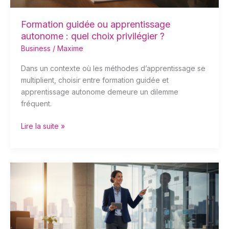
Formation guidée ou apprentissage
autonome : quel choix privilégier ?
Business
/
Maxime
Dans un contexte où les méthodes d’apprentissage se
multiplient, choisir entre formation guidée et
apprentissage autonome demeure un dilemme
fréquent.
Lire la suite »
Quelle
durée
idéale
pour
rester
au