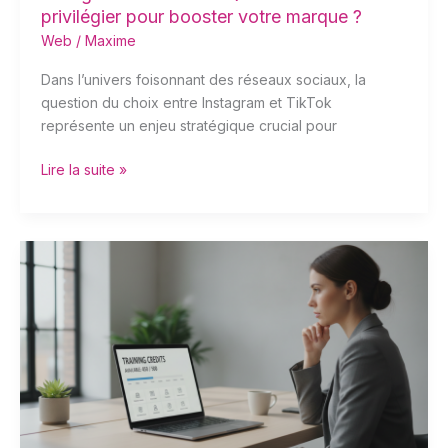
?
privilégier pour booster votre marque ?
Web
/
Maxime
Dans l’univers foisonnant des réseaux sociaux, la
question du choix entre Instagram et TikTok
représente un enjeu stratégique crucial pour
Lire la suite »
Jusqu’à
quand
peut-
on
utiliser
son
CPF
?