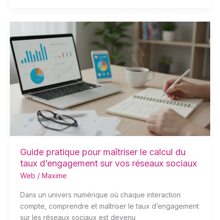
Guide
pratique
pour
maîtriser
le
calcul
du
taux
d’engagement
sur
vos
réseaux
Guide pratique pour maîtriser le calcul du
sociaux
taux d’engagement sur vos réseaux sociaux
Web
/
Maxime
Dans un univers numérique où chaque interaction
compte, comprendre et maîtriser le taux d’engagement
sur les réseaux sociaux est devenu