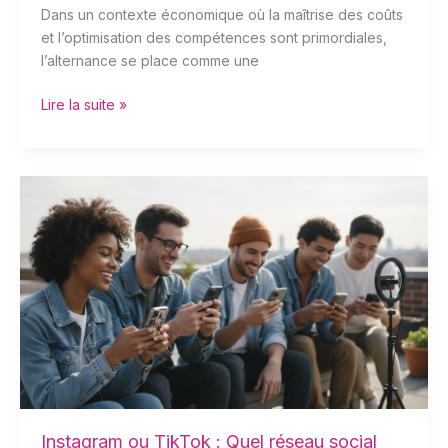
Dans un contexte économique où la maîtrise des coûts
et l’optimisation des compétences sont primordiales,
l’alternance se place comme une
Lire la suite »
Instagram
ou
TikTok
:
Quel
réseau
social
privilégier
pour
booster
votre
marque
Instagram ou TikTok : Quel réseau social