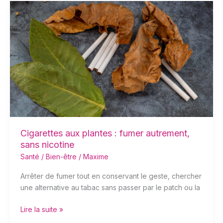
Cigarettes
aux
plantes
:
fumer
autrement,
sans
nicotine
Cigarettes aux plantes : fumer autrement,
sans nicotine
Santé / Bien-être
/
Maxime
Arrêter de fumer tout en conservant le geste, chercher
une alternative au tabac sans passer par le patch ou la
Lire la suite »