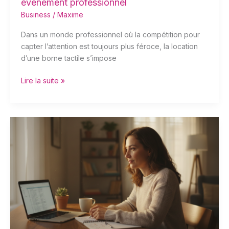
événement professionnel
Business
/
Maxime
Dans un monde professionnel où la compétition pour
capter l’attention est toujours plus féroce, la location
d’une borne tactile s’impose
Lire la suite »
Formation
guidée
ou
apprentissage
autonome
:
quel
choix
privilégier
?