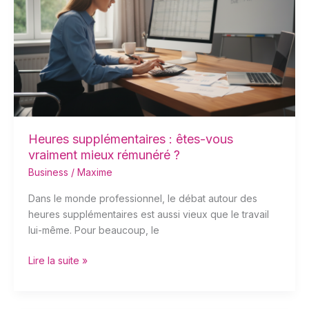
êtes-
vous
vraiment
mieux
rémunéré
?
Heures supplémentaires : êtes-vous
vraiment mieux rémunéré ?
Business
/
Maxime
Dans le monde professionnel, le débat autour des
heures supplémentaires est aussi vieux que le travail
lui-même. Pour beaucoup, le
Lire la suite »