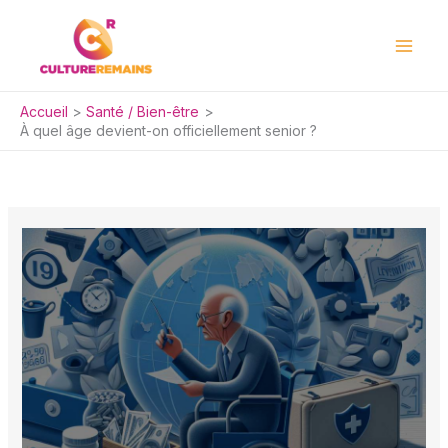
Aller
au
contenu
Accueil
Santé / Bien-être
À quel âge devient-on officiellement senior ?