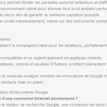
rs permet d’éviter les parasites sonores extérieurs et d’affi
nvironnement calme pour éliminer tout bruit ambiant pertu
 micro afin de garantir la meilleure captation possible.
ue corde individuellement, même sur des instruments comp
taires
restent le compagnon idéal pour les amateurs, parfaitement 
ompatibles et se règlent aisément en quelques instants.
tiques, violons et ukulélés D’Addario profitent pleinement d
 et musicale souligne combien les innovations de Google t
obstacle mais un plaisir.
rdeur d’instruments Google
t-il une connexion Internet permanente ?
 via le moteur de recherche Google, une connexion est donc