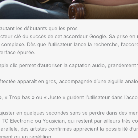
 autant les débutants que les pros
n facteur clé du succès de cet accordeur Google. Sa prise en 
complexe. Dès que l’utilisateur lance la recherche, l’accor
terface épurée.
le clic permet d’autoriser la captation audio, grandement f
tectée apparaît en gros, accompagnée d’une aiguille analog
, « Trop bas » ou « Juste » guident l’utilisateur dans l’acc
i ajuster en quelques secondes sans se perdre dans des me
C Electronic ou Yousician, qui restent par ailleurs très c
arallèle, des artistes confirmés apprécient la possibilité d
ement ou en répétition.