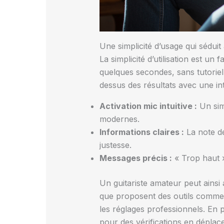
Une simplicité d’usage qui séduit
La simplicité d’utilisation est u
quelques secondes, sans tutoriel 
dessus des résultats avec une in
Activation mic intuitive :
Un simp
modernes.
Informations claires :
La note dé
justesse.
Messages précis :
« Trop haut »
Un guitariste amateur peut ains
que proposent des outils comme T
les réglages professionnels. En p
pour des vérifications en déplac