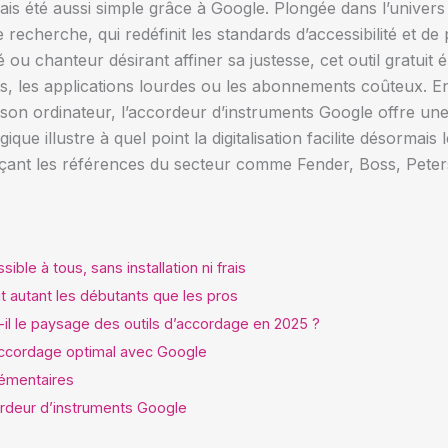
ais été aussi simple grâce à Google. Plongée dans l’univer
echerche, qui redéfinit les standards d’accessibilité et de p
ou chanteur désirant affiner sa justesse, cet outil gratuit é
ts, les applications lourdes ou les abonnements coûteux. En
n ordinateur, l’accordeur d’instruments Google offre une 
ique illustre à quel point la digitalisation facilite désormais
çant les références du secteur comme Fender, Boss, Pete
le à tous, sans installation ni frais
it autant les débutants que les pros
-il le paysage des outils d’accordage en 2025 ?
accordage optimal avec Google
lémentaires
ordeur d’instruments Google