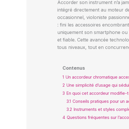
Accorder son instrument n’a jam
intégré directement au moteur de r
occasionnel, violoniste passionné 
: fini les accessoires encombran
uniquement son smartphone ou so
et fiable. Cette avancée technolog
tous niveaux, tout en concurren
Contenus
1
Un accordeur chromatique accessib
2
Une simplicité d’usage qui sédu
3
En quoi cet accordeur modifie-t
3.1
Conseils pratiques pour un 
3.2
Instruments et styles comp
4
Questions fréquentes sur l’acc