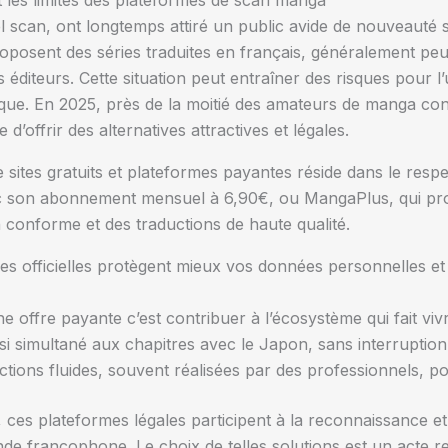
 les limites des plateformes de scan manga
el scan, ont longtemps attiré un public avide de nouveauté 
roposent des séries traduites en français, généralement peu
éditeurs. Cette situation peut entraîner des risques pour l
hique. En 2025, près de la moitié des amateurs de manga c
e d’offrir des alternatives attractives et légales.
sites gratuits et plateformes payantes réside dans le respe
c son abonnement mensuel à 6,90€, ou MangaPlus, qui pr
n conforme et des traductions de haute qualité.
es officielles protègent mieux vos données personnelles e
ne offre payante c’est contribuer à l’écosystème qui fait vi
i simultané aux chapitres avec le Japon, sans interruption
ctions fluides, souvent réalisées par des professionnels, p
ces plateformes légales participent à la reconnaissance et 
 francophone. Le choix de telles solutions est un acte re