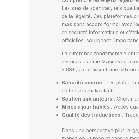
Comprendre les enjeux légaux et
Les sites de scantrad, tels que L
de la légalité. Ces plateformes p
mais sans accord formel avec les 
de sécurité informatique et d’ét
officielles, soulignant l’importanc
La différence fondamentale entre 
services comme Mangas.io, ave
2,09€, garantissent une diffusio
Sécurité accrue
: Les plateform
de fichiers malveillants.
Soutien aux auteurs
: Choisir u
Mises à jour fiables
: Accès quas
Qualité des traductions
: Tradu
Dans une perspective plus large, 
manga en Europe et dans le monde