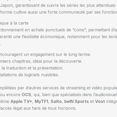
Japon, garantissant de suivre les séries les plus attendues
ateforme cultive aussi une forte communauté par ses fonction
que à la carte
ctionnement en achats ponctuels de “coins”, permettant d’a
antit une flexibilité économique, notamment pour les lect
.
ncouragent un engagement sur le long terme.
miers chapitres, idéal pour la découverte.
 la traduction et la présentation.
llations de logiciels nuisibles.
mplétées par d’autres services de streaming et vidéo popu
 ou encore
OCS
, qui, bien que spécialisés dans l’audiovisu
 Même
Apple TV+
,
MyTF1
,
Salto
,
beIN Sports
et
Voot
intègr
l’accès légal aux fans de tous horizons.