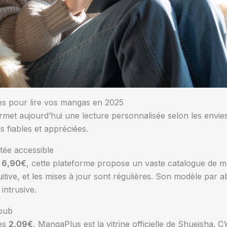
les pour lire vos mangas en 2025
ermet aujourd’hui une lecture personnalisée selon les envies
s fiables et appréciées.
itée accessible
à
6,90€
, cette plateforme propose un vaste catalogue de m
ntuitive, et les mises à jour sont régulières. Son modèle pa
 intrusive.
lpub
dès
2,09€
, MangaPlus est la vitrine officielle de Shueisha. C’