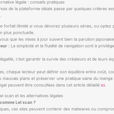
rnative légale : conseils pratiques
oix de la plateforme idéale passe par quelques critères ess
.
le forfait illimité si vous dévorez plusieurs séries, ou opte
 plus ponctuelle.
ous que les mises à jour suivent bien la parution japonais
teur
: La simplicité et la fluidité de navigation sont à privi
 légalité, c’est garantir la survie des créateurs et de leurs éq
s, chaque lecteur peut définir son équilibre entre coût, c
les mauvais plans et préserver une pratique saine du manga
égal peuvent être consultées dans cet article détaillé
ici
.
l scan et les alternatives légales
es comme Lel scan ?
diques, ces sites peuvent contenir des malwares ou compr