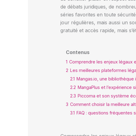
de débats juridiques, de nombreu
séries favorites en toute sécurit
jour régulières, mais aussi un sou
gratuité et accès rapide, mais s
Contenus
1
Comprendre les enjeux légaux e
2
Les meilleures plateformes lég
2.1
Mangas.io, une bibliothèque i
2.2
MangaPlus et l’expérience 
2.3
Piccoma et son système éco
3
Comment choisir la meilleure alt
3.1
FAQ : questions fréquentes su