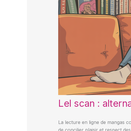
Lel scan : altern
La lecture en ligne de mangas c
de concilier plaisir et respect d