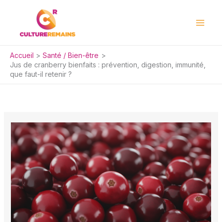
Aller
au
contenu
Accueil
Santé / Bien-être
Jus de cranberry bienfaits : prévention, digestion, immunité,
que faut-il retenir ?