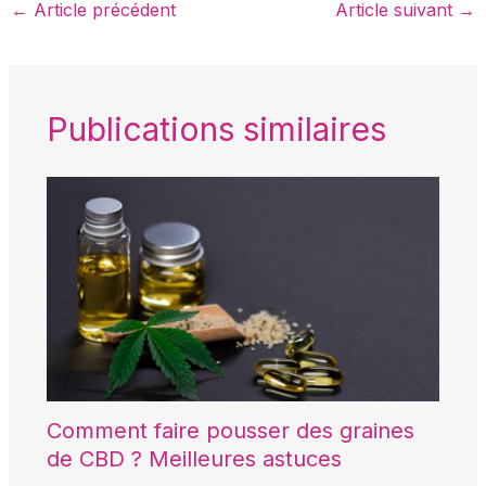
←
Article précédent
Article suivant
→
Publications similaires
Comment faire pousser des graines
de CBD ? Meilleures astuces