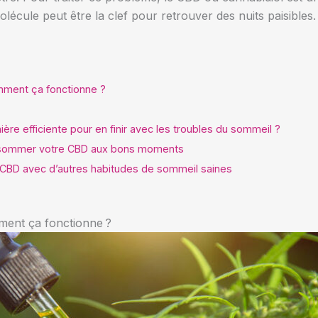
écule peut être la clef pour retrouver des nuits paisibles.
mment ça fonctionne ?
ère efficiente pour en finir avec les troubles du sommeil ?
nsommer votre CBD aux bons moments
 CBD avec d’autres habitudes de sommeil saines
mment ça fonctionne ?