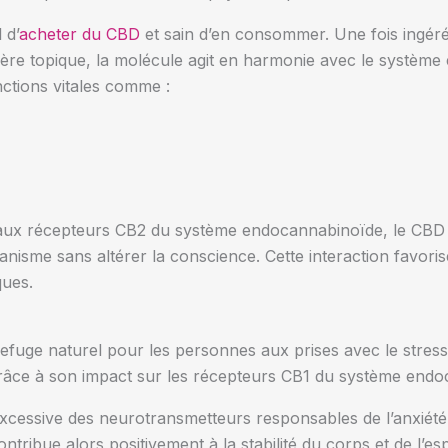
 d’
acheter du CBD
et sain d’en consommer. Une fois ingérée
nière topique, la molécule agit en harmonie avec le systèm
nctions vitales comme :
t aux récepteurs CB2 du système endocannabinoïde, le CBD 
ganisme sans altérer la conscience. Cette interaction favoris
ques.
uge naturel pour les personnes aux prises avec le stress 
grâce à son impact sur les récepteurs CB1 du système end
é excessive des neurotransmetteurs responsables de l’anxiét
ontribue alors positivement à la stabilité du corps et de l’e