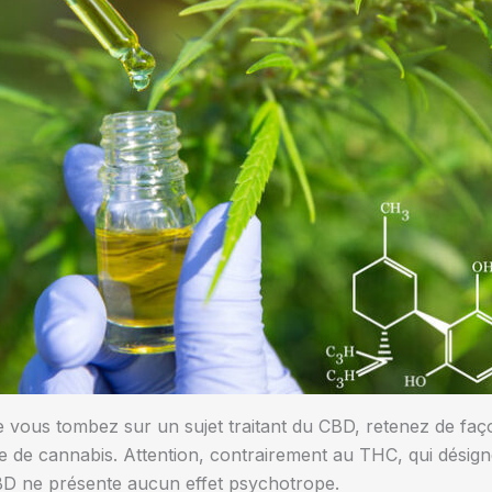
ue vous tombez sur un sujet traitant du CBD, retenez de façon
te de cannabis. Attention, contrairement au THC, qui dési
CBD ne présente aucun effet psychotrope.