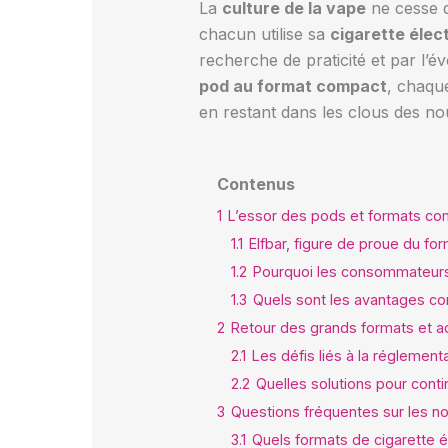
La
culture de la vape
ne cesse d
chacun utilise sa
cigarette élec
recherche de praticité et par l’é
pod au format compact
, chaqu
en restant dans les clous des no
Contenus
1
L’essor des pods et formats co
1.1
Elfbar, figure de proue du f
1.2
Pourquoi les consommateurs
1.3
Quels sont les avantages co
2
Retour des grands formats et a
2.1
Les défis liés à la réglementa
2.2
Quelles solutions pour contin
3
Questions fréquentes sur les 
3.1
Quels formats de cigarette 