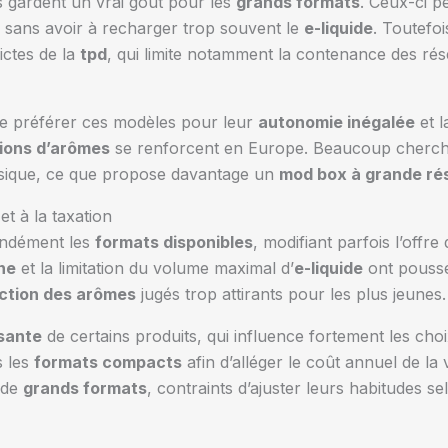
is gardent un vrai goût pour les
grands formats
. Ceux-ci p
, sans avoir à recharger trop souvent le
e-liquide
. Toutefoi
ictes de la
tpd
, qui limite notamment la contenance des rés
 de préférer ces modèles pour leur
autonomie inégalée
et l
tions d’arômes
se renforcent en Europe. Beaucoup cherche
assique, ce que propose davantage un
mod box à grande ré
et à la taxation
fondément les
formats disponibles
, modifiant parfois l’offr
ne
et la limitation du volume maximal d’
e-liquide
ont poussé
iction des arômes
jugés trop attirants pour les plus jeunes.
ssante
de certains produits, qui influence fortement les ch
s les
formats compacts
afin d’alléger le coût annuel de la 
 de
grands formats
, contraints d’ajuster leurs habitudes se