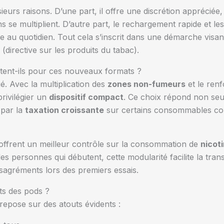
sieurs raisons. D’une part, il offre une discrétion appréciée
ns se multiplient. D’autre part, le rechargement rapide et 
e au quotidien. Tout cela s’inscrit dans une démarche visant 
(directive sur les produits du tabac).
ent-ils pour ces nouveaux formats ?
. Avec la multiplication des
zones non-fumeurs
et le ren
rivilégier un
dispositif compact
. Ce choix répond non seul
 par la
taxation croissante
sur certains consommables c
ls offrent un meilleur contrôle sur la consommation de
nicot
s personnes qui débutent, cette modularité facilite la transi
désagréments lors des premiers essais.
ts des pods ?
repose sur des atouts évidents :