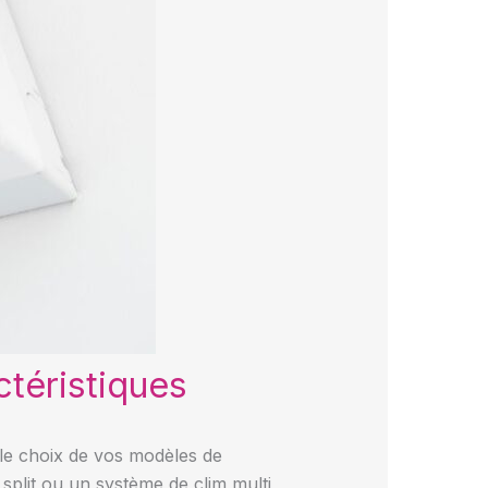
actéristiques
r le choix de vos modèles de
split ou un système de clim multi