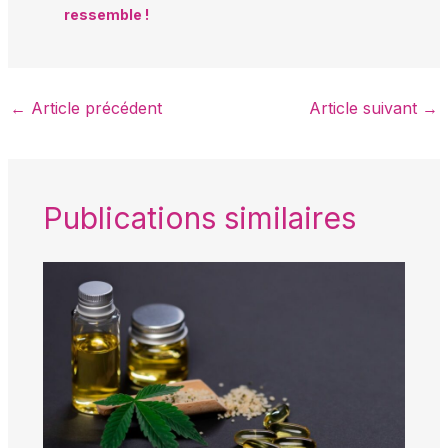
ressemble !
←
Article précédent
Article suivant
→
Publications similaires