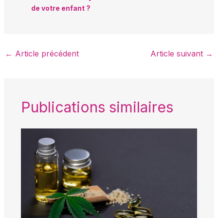
de votre enfant ?
←
Article précédent
Article suivant
→
Publications similaires