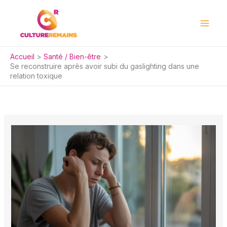
Aller
au
contenu
Accueil
Santé / Bien-être
Se reconstruire après avoir subi du gaslighting dans une
relation toxique