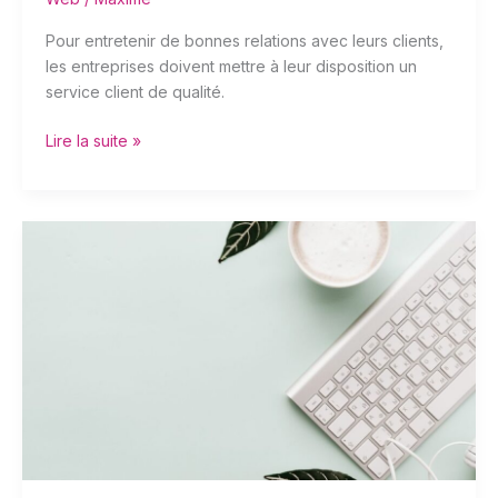
Pour entretenir de bonnes relations avec leurs clients,
les entreprises doivent mettre à leur disposition un
service client de qualité.
Lire la suite »
Blog
rentable
:
comment
faire
en
partant
de
rien
?