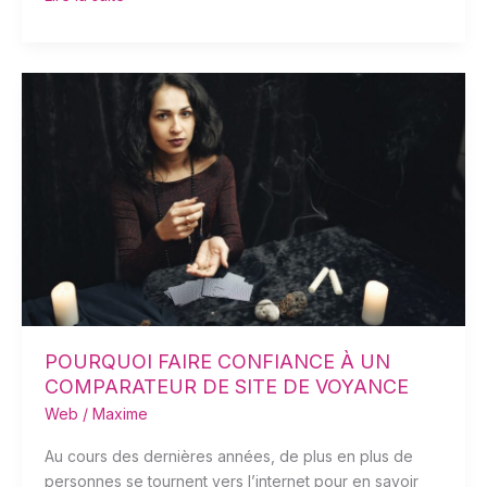
POURQUOI
FAIRE
CONFIANCE
À
UN
COMPARATEUR
DE
SITE
DE
VOYANCE
POURQUOI FAIRE CONFIANCE À UN
COMPARATEUR DE SITE DE VOYANCE
Web
/
Maxime
Au cours des dernières années, de plus en plus de
personnes se tournent vers l’internet pour en savoir