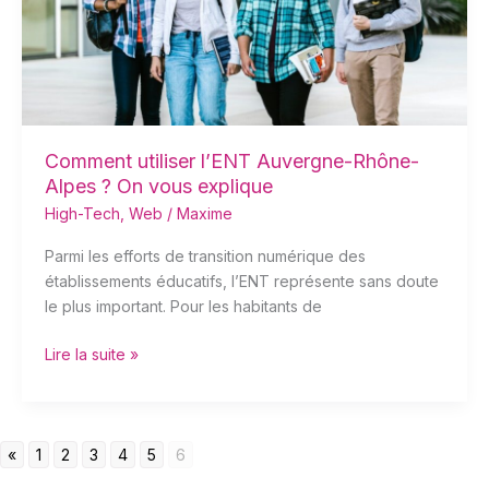
Alpes
?
On
vous
explique
Comment utiliser l’ENT Auvergne-Rhône-
Alpes ? On vous explique
High-Tech
,
Web
/
Maxime
Parmi les efforts de transition numérique des
établissements éducatifs, l’ENT représente sans doute
le plus important. Pour les habitants de
Lire la suite »
«
1
2
3
4
5
6