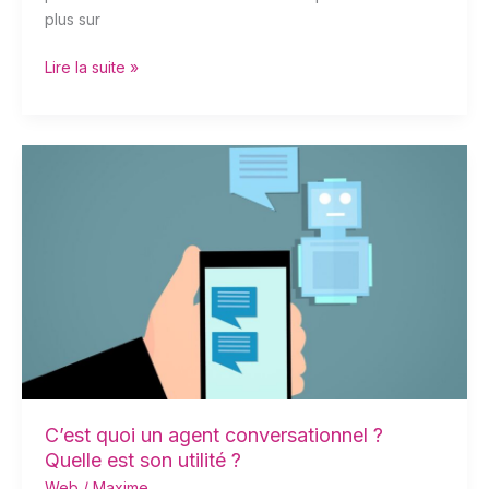
plus sur
Lire la suite »
C’est
quoi
un
agent
conversationnel
?
Quelle
est
son
utilité
?
C’est quoi un agent conversationnel ?
Quelle est son utilité ?
Web
/
Maxime