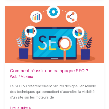
Comment
réussir
une
campagne
SEO
?
Comment réussir une campagne SEO ?
Web
/
Maxime
Le SEO ou référencement naturel désigne l’ensemble
des techniques qui permettent d’accroître la visibilité
d’un site sur les moteurs de
Lire la suite »