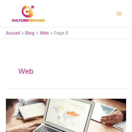
Aller
au
contenu
Accueil
Blog
Web
Page 6
Web
4
outils
pour
améliorer
votre