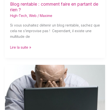
Blog rentable : comment faire en partant de
rien ?
High-Tech
,
Web
/
Maxime
Si vous souhaitez détenir un blog rentable, sachez que
cela ne s’improvise pas ! Cependant, il existe une
multitude de
Lire la suite »
Comment
gérer
une
communication
de
crise?