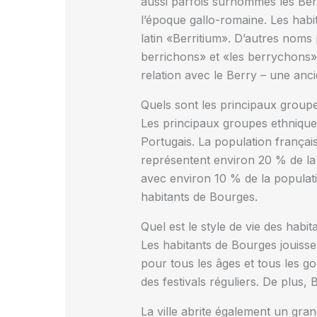
aussi parfois surnommés les Berr
l’époque gallo-romaine. Les hab
latin «Berritium». D’autres noms 
berrichons» et «les berrychons».
relation avec le Berry – une anci
Quels sont les principaux group
Les principaux groupes ethniques
Portugais. La population français
représentent environ 20 % de la 
avec environ 10 % de la populati
habitants de Bourges.
Quel est le style de vie des habi
Les habitants de Bourges jouissent
pour tous les âges et tous les go
des festivals réguliers. De plus,
La ville abrite également un gra