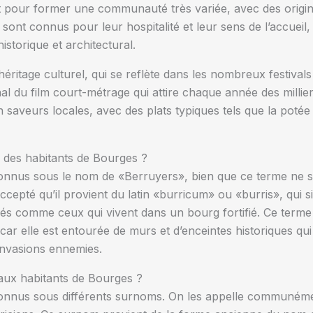
 pour former une communauté très variée, avec des origines
 sont connus pour leur hospitalité et leur sens de l’accuei
istorique et architectural.
héritage culturel, qui se reflète dans les nombreux festivals
al du film court-métrage qui attire chaque année des milliers
 saveurs locales, avec des plats typiques tels que la poté
m des habitants de Bourges ?
nnus sous le nom de «Berruyers», bien que ce terme ne soi
cepté qu’il provient du latin «burricum» ou «burris», qui sig
és comme ceux qui vivent dans un bourg fortifié. Ce terme 
car elle est entourée de murs et d’enceintes historiques qui 
invasions ennemies.
aux habitants de Bourges ?
onnus sous différents surnoms. On les appelle communément