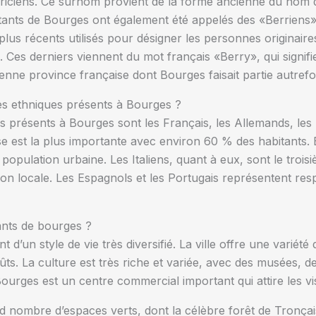
iciens. Ce surnom provient de la forme ancienne du nom de 
itants de Bourges ont également été appelés des «Berriens»
plus récents utilisés pour désigner les personnes originaires
 Ces derniers viennent du mot français «Berry», qui signifi
enne province française dont Bourges faisait partie autrefoi
es ethniques présents à Bourges ?
 présents à Bourges sont les Français, les Allemands, les It
e est la plus importante avec environ 60 % des habitants. E
population urbaine. Les Italiens, quant à eux, sont le trois
on locale. Les Espagnols et les Portugais représentent re
tants de bourges ?
 d’un style de vie très diversifié. La ville offre une variété 
ûts. La culture est très riche et variée, avec des musées, d
 Bourges est un centre commercial important qui attire les v
nd nombre d’espaces verts, dont la célèbre forêt de Tronçai