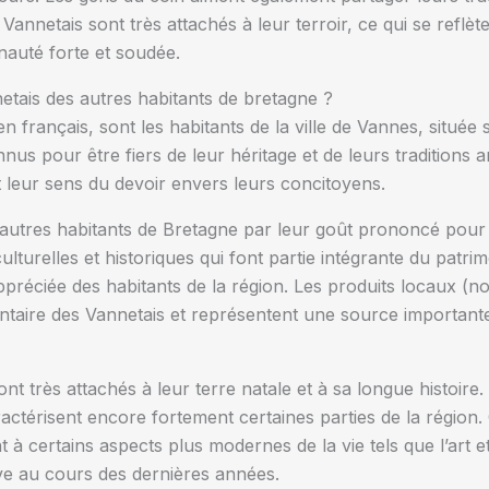
 Vannetais sont très attachés à leur terroir, ce qui se reflèt
uté forte et soudée.
netais des autres habitants de bretagne ?
n français, sont les habitants de la ville de Vannes, située
us pour être fiers de leur héritage et de leurs traditions a
t leur sens du devoir envers leurs concitoyens.
autres habitants de Bretagne par leur goût prononcé pour l’ar
culturelles et historiques qui font partie intégrante du patrim
préciée des habitants de la région. Les produits locaux (no
entaire des Vannetais et représentent une source importante
t très attachés à leur terre natale et à sa longue histoire. I
ractérisent encore fortement certaines parties de la région. 
à certains aspects plus modernes de la vie tels que l’art et 
ve au cours des dernières années.