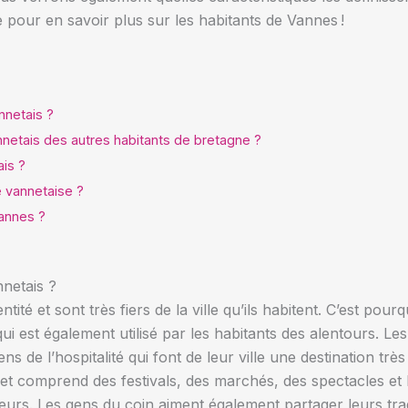
ite pour en savoir plus sur les habitants de Vannes !
nnetais ?
annetais des autres habitants de bretagne ?
ais ?
e vannetaise ?
vannes ?
nnetais ?
tité et sont très fiers de la ville qu’ils habitent. C’est pour
qui est également utilisé par les habitants des alentours. L
ns de l’hospitalité qui font de leur ville une destination trè
e et comprend des festivals, des marchés, des spectacles et b
teurs. Les gens du coin aiment également partager leurs trad