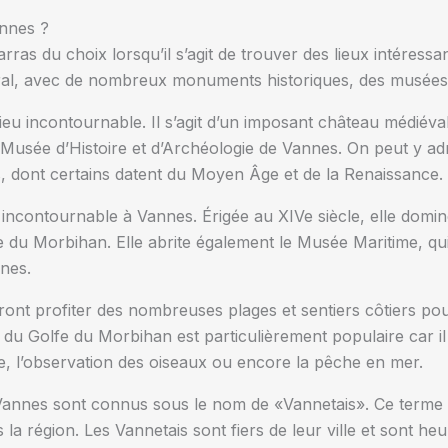
annes ?
ras du choix lorsqu’il s’agit de trouver des lieux intéressants
ural, avec de nombreux monuments historiques, des musées e
eu incontournable. Il s’agit d’un imposant château médiéval
le Musée d’Histoire et d’Archéologie de Vannes. On peut y ad
, dont certains datent du Moyen Âge et de la Renaissance.
 incontournable à Vannes. Érigée au XIVe siècle, elle domine
fe du Morbihan. Elle abrite également le Musée Maritime, qu
nes.
nt profiter des nombreuses plages et sentiers côtiers pou
du Golfe du Morbihan est particulièrement populaire car il 
ée, l’observation des oiseaux ou encore la pêche en mer.
Vannes sont connus sous le nom de «Vannetais». Ce terme e
s la région. Les Vannetais sont fiers de leur ville et sont he