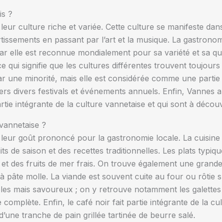
is ?
ur culture riche et variée. Cette culture se manifeste dans
rtissements en passant par l’art et la musique. La gastron
car elle est reconnue mondialement pour sa variété et sa qua
, ce qui signifie que les cultures différentes trouvent toujou
r une minorité, mais elle est considérée comme une partie i
vers divers festivals et événements annuels. Enfin, Vannes
tie intégrante de la culture vannetaise et qui sont à décou
 vannetaise ?
eur goût prononcé pour la gastronomie locale. La cuisine v
ts de saison et des recettes traditionnelles. Les plats typiq
et des fruits de mer frais. On trouve également une grande v
 à pâte molle. La viande est souvent cuite au four ou rôtie
les mais savoureux ; on y retrouve notamment les galettes
 complète. Enfin, le café noir fait partie intégrante de la cul
’une tranche de pain grillée tartinée de beurre salé.