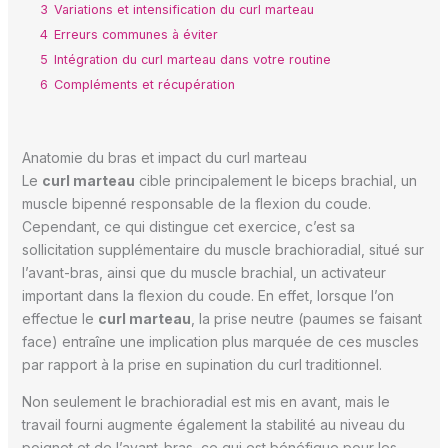
3
Variations et intensification du curl marteau
4
Erreurs communes à éviter
5
Intégration du curl marteau dans votre routine
6
Compléments et récupération
Anatomie du bras et impact du curl marteau
Le
curl marteau
cible principalement le biceps brachial, un
muscle bipenné responsable de la flexion du coude.
Cependant, ce qui distingue cet exercice, c’est sa
sollicitation supplémentaire du muscle brachioradial, situé sur
l’avant-bras, ainsi que du muscle brachial, un activateur
important dans la flexion du coude. En effet, lorsque l’on
effectue le
curl marteau
, la prise neutre (paumes se faisant
face) entraîne une implication plus marquée de ces muscles
par rapport à la prise en supination du curl traditionnel.
Non seulement le brachioradial est mis en avant, mais le
travail fourni augmente également la stabilité au niveau du
poignet et de l’avant-bras, ce qui est bénéfique pour les