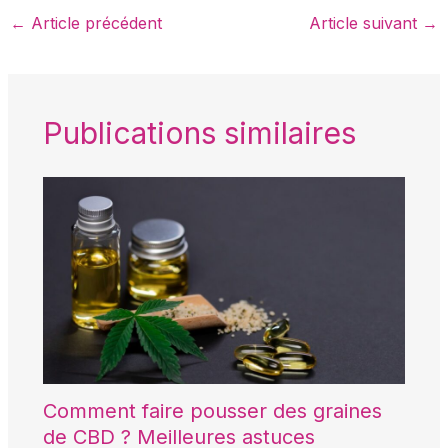
←
Article précédent
Article suivant
→
Publications similaires
Comment faire pousser des graines
de CBD ? Meilleures astuces