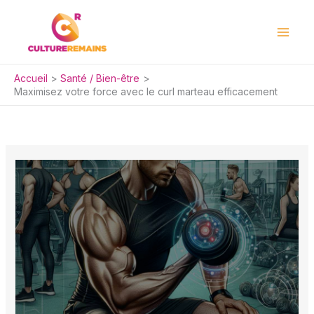
Aller
au
contenu
Accueil
Santé / Bien-être
Maximisez votre force avec le curl marteau efficacement