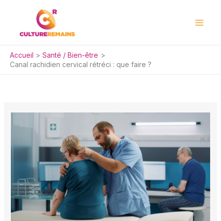
Aller
au
contenu
Accueil
Santé / Bien-être
Canal rachidien cervical rétréci : que faire ?