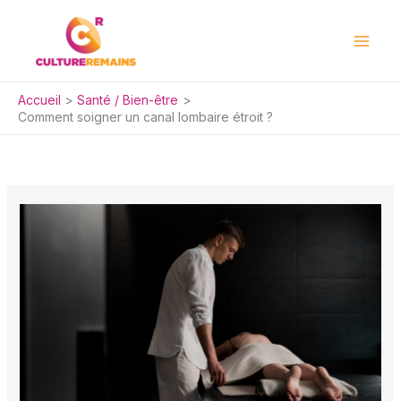
Aller
au
contenu
Accueil
Santé / Bien-être
Comment soigner un canal lombaire étroit ?