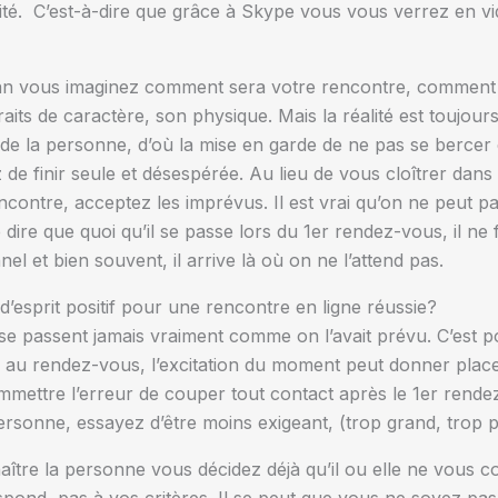
ité. C’est-à-dire que grâce à Skype vous vous verrez en vi
écran vous imaginez comment sera votre rencontre, comment
raits de caractère, son physique. Mais la réalité est toujou
de la personne, d’où la mise en garde de ne pas se bercer d
 de finir seule et désespérée. Au lieu de vous cloîtrer dans
ncontre, acceptez les imprévus. Il est vrai qu’on ne peut 
 dire que quoi qu’il se passe lors du 1er rendez-vous, il ne
nel et bien souvent, il arrive là où on ne l’attend pas.
 d’esprit positif pour une rencontre en ligne réussie?
e passent jamais vraiment comme on l’avait prévu. C’est p
s au rendez-vous, l’excitation du moment peut donner place
ommettre l’erreur de couper tout contact après le 1er rend
rsonne, essayez d’être moins exigeant, (trop grand, trop pe
tre la personne vous décidez déjà qu’il ou elle ne vous c