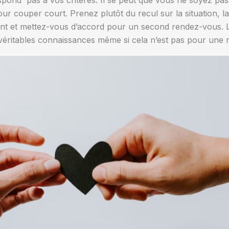
pond pas à vos critères. Il se peut que vous ne soyez pas
pour couper court. Prenez plutôt du recul sur la situation, 
nt et mettez-vous d’accord pour un second rendez-vous. Le 
 véritables connaissances même si cela n’est pas pour une 