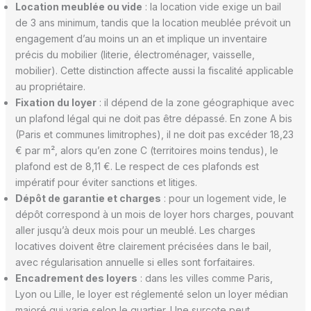
Location meublée ou vide
: la location vide exige un bail
de 3 ans minimum, tandis que la location meublée prévoit un
engagement d’au moins un an et implique un inventaire
précis du mobilier (literie, électroménager, vaisselle,
mobilier). Cette distinction affecte aussi la fiscalité applicable
au propriétaire.
Fixation du loyer
: il dépend de la zone géographique avec
un plafond légal qui ne doit pas être dépassé. En zone A bis
(Paris et communes limitrophes), il ne doit pas excéder 18,23
€ par m², alors qu’en zone C (territoires moins tendus), le
plafond est de 8,11 €. Le respect de ces plafonds est
impératif pour éviter sanctions et litiges.
Dépôt de garantie et charges
: pour un logement vide, le
dépôt correspond à un mois de loyer hors charges, pouvant
aller jusqu’à deux mois pour un meublé. Les charges
locatives doivent être clairement précisées dans le bail,
avec régularisation annuelle si elles sont forfaitaires.
Encadrement des loyers
: dans les villes comme Paris,
Lyon ou Lille, le loyer est réglementé selon un loyer médian
majoré qui varie selon le quartier. Une surcote peut