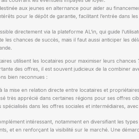
ais couvrant les éventuels impayés de loyer.
estinée aux jeunes en alternance pour aider au financeme
térêts pour le dépôt de garantie, facilitant l’entrée dans les 
sible directement via la plateforme AL’in, qui guide l’utilis
es chances de succès, mais il faut aussi anticiper les déla
ande.
res utilisent les locataires pour maximiser leurs chances 
rtante des offres, il est souvent judicieux de la combiner av
ons bien reconnues :
la mise en relation directe entre locataires et propriétaires
isé très apprécié dans certaines régions pour ses offres cib
 spécialisés dans les offres sociales et intermédiaires, avec
plément intéressant, notamment en diversifiant les types d
nts, et en renforçant la visibilité sur le marché. Une démarc