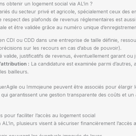
ns obtenir un logement social via AL’in ?
lariés du secteur privé et agricole, spécialement ceux des en
e respect des plafonds de revenus réglementaires est auss
ale et être validée grâce au numéro unique d’enregistremen
en CDI ou CDD dans une entreprise de taille définie, ressou
précisions sur les recours en cas d’abus de pouvoir).
é valide, justificatifs de revenus, éventuellement garant ou 
attribution :
La candidature est examinée parmi d’autres, a
es bailleurs.
rAgile ou Immojeune peuvent être associés pour élargir le
 qui garantissent une gestion transparente des coûts et un a
s pour faciliter l’accès au logement social
a AL’in, plusieurs visent à sécuriser financièrement l’accès 