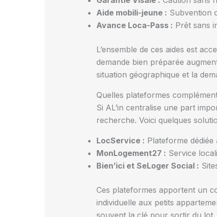
Garantie Visale :
Caution sans fr
Aide mobili-jeune :
Subvention d
Avance Loca-Pass :
Prêt sans in
L’ensemble de ces aides est acces
demande bien préparée augmente l
situation géographique et la dem
Quelles plateformes complémentai
Si AL’in centralise une part impo
recherche. Voici quelques soluti
LocService :
Plateforme dédiée à 
MonLogement27 :
Service local
Bien’ici et SeLoger Social :
Sites
Ces plateformes apportent un com
individuelle aux petits apparteme
souvent la clé pour sortir du lot.