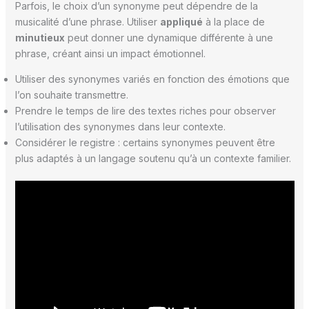
Parfois, le choix d’un synonyme peut dépendre de la
musicalité d’une phrase. Utiliser
appliqué
à la place de
minutieux
peut donner une dynamique différente à une
phrase, créant ainsi un impact émotionnel.
Utiliser des synonymes variés en fonction des émotions que
l’on souhaite transmettre.
Prendre le temps de lire des textes riches pour observer
l’utilisation des synonymes dans leur contexte.
Considérer le registre : certains synonymes peuvent être
plus adaptés à un langage soutenu qu’à un contexte familier.