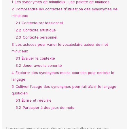
1
Les synonymes de minutieux : une palette de nuances
2
Comprendre les contextes d’utilisation des synonymes de
minutieux
2.1
Contexte professionnel
2.2
Contexte artistique
2.3
Contexte personnel
3
Les astuces pour varier le vocabulaire autour du mot
minutieux
3.1
Évaluer le contexte
3.2
Jouer avec la sonorité
4
Explorer des synonymes moins courants pour enrichir le
langage
5
Cultiver l’usage des synonymes pour rafraîchir le langage
quotidien
5.1
Écrire et réécrire
5.2
Participer à des jeux de mots
Les synonymes de minutieux : une palette de nuances