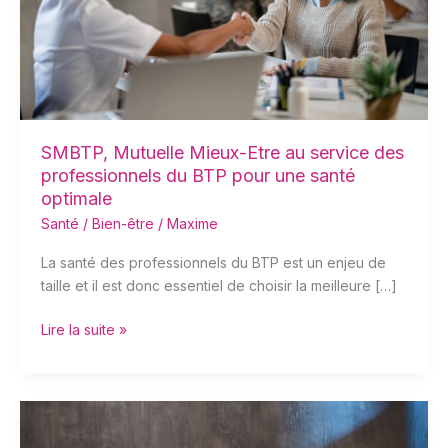
service
des
professionnels
du
BTP
pour
une
SMBTP, Mutuelle Mieux-Etre au service des
santé
professionnels du BTP pour une santé
optimale
optimale
Santé / Bien-être
/
Maxime
La santé des professionnels du BTP est un enjeu de
taille et il est donc essentiel de choisir la meilleure […]
Lire la suite »
5
conseils