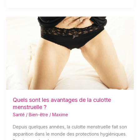
Quels
sont
les
avantages
de
la
culotte
menstruelle
?
Quels sont les avantages de la culotte
menstruelle ?
Santé / Bien-être
/
Maxime
Depuis quelques années, la culotte menstruelle fait son
apparition dans le monde des protections hygiéniques.