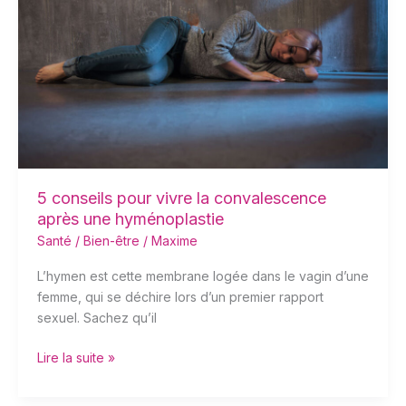
pour
vivre
la
convalescence
après
une
hyménoplastie
5 conseils pour vivre la convalescence
après une hyménoplastie
Santé / Bien-être
/
Maxime
L’hymen est cette membrane logée dans le vagin d’une
femme, qui se déchire lors d’un premier rapport
sexuel. Sachez qu’il
Lire la suite »