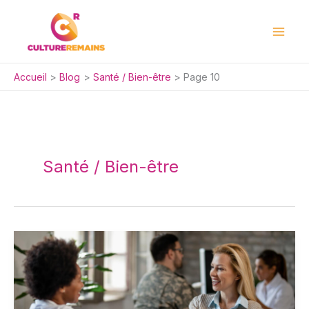
Aller
au
contenu
Accueil
Blog
Santé / Bien-être
Page 10
Santé / Bien-être
SMBTP,
Mutuelle
Mieux-
Etre
au