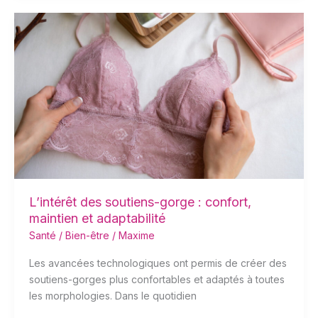
L’intérêt
des
soutiens-
gorge :
confort,
maintien
et
adaptabilité
L’intérêt des soutiens-gorge : confort,
maintien et adaptabilité
Santé / Bien-être
/
Maxime
Les avancées technologiques ont permis de créer des
soutiens-gorges plus confortables et adaptés à toutes
les morphologies. Dans le quotidien