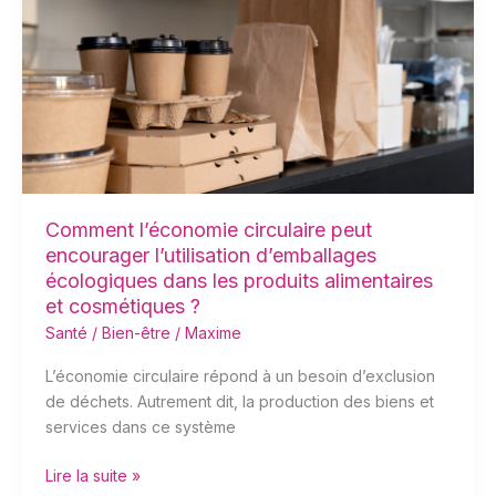
peut
encourager
l’utilisation
d’emballages
écologiques
dans
les
produits
alimentaires
Comment l’économie circulaire peut
et
encourager l’utilisation d’emballages
cosmétiques
écologiques dans les produits alimentaires
?
et cosmétiques ?
Santé / Bien-être
/
Maxime
L’économie circulaire répond à un besoin d’exclusion
de déchets. Autrement dit, la production des biens et
services dans ce système
Lire la suite »