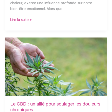
chaleur, exerce une influence profonde sur notre
bien-être émotionnel. Alors que
Lire la suite »
Le
CBD
:
un
allié
pour
soulager
les
douleurs
chroniques
Le CBD : un allié pour soulager les douleurs
chroniques