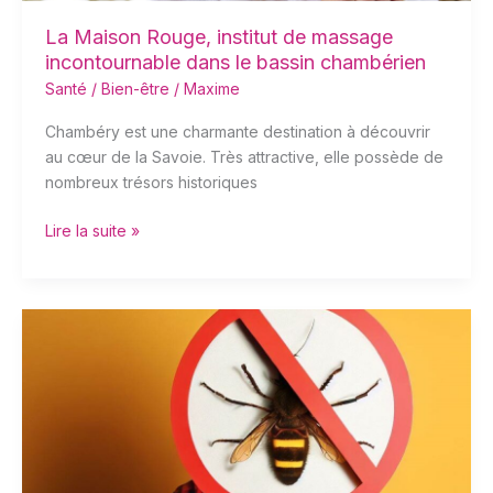
chambérien
La Maison Rouge, institut de massage
incontournable dans le bassin chambérien
Santé / Bien-être
/
Maxime
Chambéry est une charmante destination à découvrir
au cœur de la Savoie. Très attractive, elle possède de
nombreux trésors historiques
Lire la suite »
3
étapes
pour
en
finir
avec
les