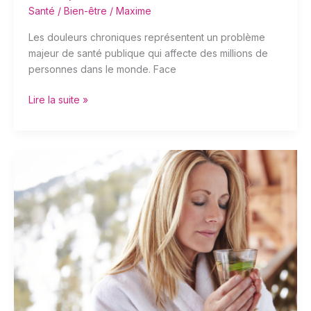
Santé / Bien-être
/
Maxime
Les douleurs chroniques représentent un problème
majeur de santé publique qui affecte des millions de
personnes dans le monde. Face
Lire la suite »
La
Maison
Rouge,
institut
de
massage
incontournable
dans
le
bassin