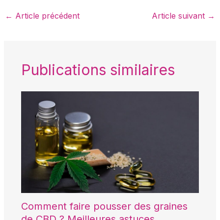
←
Article précédent
Article suivant
→
Publications similaires
Comment faire pousser des graines
de CBD ? Meilleures astuces