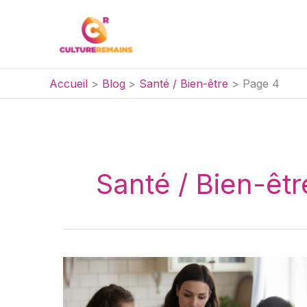
Aller
au
contenu
Accueil
Blog
Santé / Bien-être
Page 4
Santé / Bien-êtr
Qui
peut
bénéficier