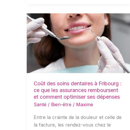
Coût
des
soins
dentaires
à
Fribourg
:
ce
que
Coût des soins dentaires à Fribourg :
les
ce que les assurances remboursent
assurances
et comment optimiser ses dépenses
remboursent
Santé / Bien-être
/
Maxime
et
comment
Entre la crainte de la douleur et celle de
optimiser
la facture, les rendez-vous chez le