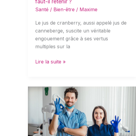
faut-il retenir ?
retenir
Santé / Bien-être
/
Maxime
?
Le jus de cranberry, aussi appelé jus de
canneberge, suscite un véritable
engouement grâce à ses vertus
multiples sur la
Lire la suite »
Comment
choisir
un
bon
dentiste
près