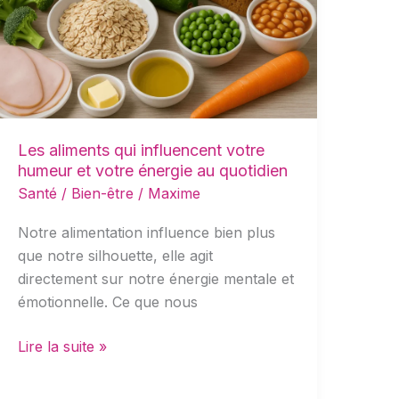
influencent
votre
humeur
et
votre
énergie
Les aliments qui influencent votre
au
humeur et votre énergie au quotidien
quotidien
Santé / Bien-être
/
Maxime
Notre alimentation influence bien plus
que notre silhouette, elle agit
directement sur notre énergie mentale et
émotionnelle. Ce que nous
Lire la suite »