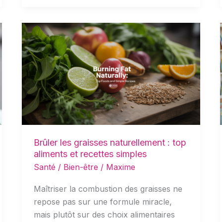
Brûler
les
graisses
naturellement
:
top
aliments
et
recettes
Brûler les graisses naturellement : top
simples
aliments et recettes simples
Santé / Bien-être
/
Maxime
Maîtriser la combustion des graisses ne
repose pas sur une formule miracle,
mais plutôt sur des choix alimentaires