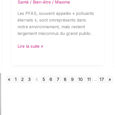
Santé / Bien-être
/
Maxime
Les PFAS, souvent appelés « polluants
éternels », sont omniprésents dans
notre environnement, mais restent
largement méconnus du grand public.
Lire la suite »
«
1
2
3
4
5
6
7
8
9
10
11
...
17
»