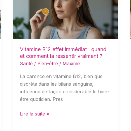
immédiat
:
quand
et
comment
la
Vitamine B12 effet immédiat : quand
ressentir
et comment la ressentir vraiment ?
vraiment
Santé / Bien-être
/
Maxime
?
La carence en vitamine B12, bien que
discrète dans les bilans sanguins,
influence de façon considérable le bien-
être quotidien. Près
Lire la suite »