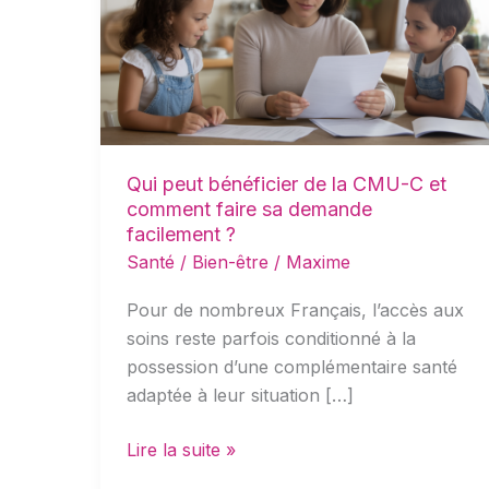
de
la
CMU-
C
et
comment
Qui peut bénéficier de la CMU-C et
faire
comment faire sa demande
sa
facilement ?
demande
Santé / Bien-être
/
Maxime
facilement
?
Pour de nombreux Français, l’accès aux
soins reste parfois conditionné à la
possession d’une complémentaire santé
adaptée à leur situation […]
Lire la suite »