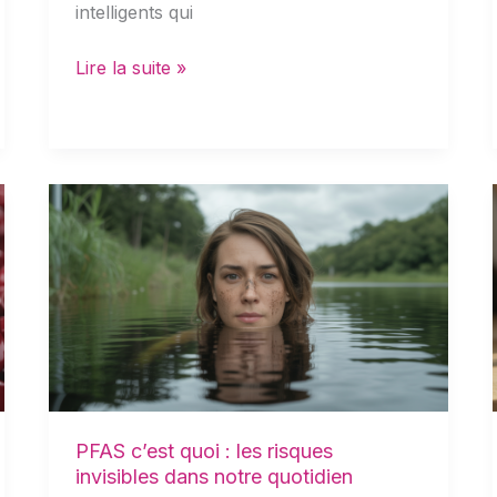
intelligents qui
Lire la suite »
PFAS
c’est
quoi
:
les
risques
invisibles
dans
notre
PFAS c’est quoi : les risques
quotidien
invisibles dans notre quotidien