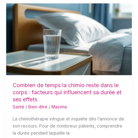
Combien
de
temps
la
chimio
reste
dans
le
corps
:
facteurs
qui
Combien de temps la chimio reste dans le
influencent
corps : facteurs qui influencent sa durée et
sa
ses effets
durée
Santé / Bien-être
/
Maxime
et
La chimiothérapie intrigue et inquiète dès l’annonce de
ses
son recours. Pour de nombreux patients, comprendre
effets
la durée pendant laquelle la