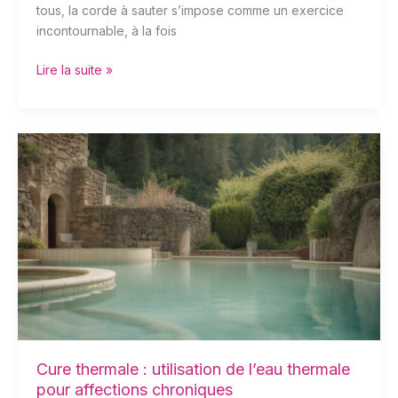
tous, la corde à sauter s’impose comme un exercice
incontournable, à la fois
Lire la suite »
Cure
thermale
:
utilisation
de
l’eau
thermale
pour
affections
chroniques
Cure thermale : utilisation de l’eau thermale
pour affections chroniques