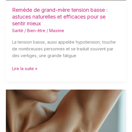
efficaces
pour
Remède de grand-mère tension basse :
se
astuces naturelles et efficaces pour se
sentir
sentir mieux
mieux
Santé / Bien-être
/
Maxime
La tension basse, aussi appelée hypotension, touche
de nombreuses personnes et se traduit souvent par
des vertiges, une grande fatigue
Lire la suite »
Ganglion
aisselle
:
comment
savoir
si