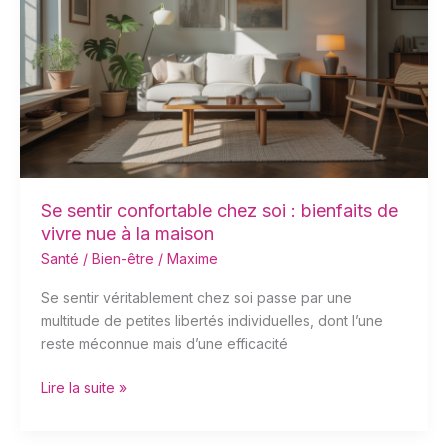
confortable
chez
soi
:
bienfaits
de
vivre
nue
à
la
Se sentir confortable chez soi : bienfaits de
maison
vivre nue à la maison
Santé / Bien-être
/
Maxime
Se sentir véritablement chez soi passe par une
multitude de petites libertés individuelles, dont l’une
reste méconnue mais d’une efficacité
Lire la suite »