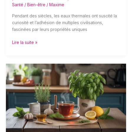
Santé / Bien-être
/
Maxime
Pendant des siècles, les eaux thermales ont suscité la
curiosité et l’adhésion de multiples civilisations,
fascinées par leurs propriétés uniques
Lire la suite »
Remède
de
grand-
mère
tension
basse
:
astuces
naturelles
et