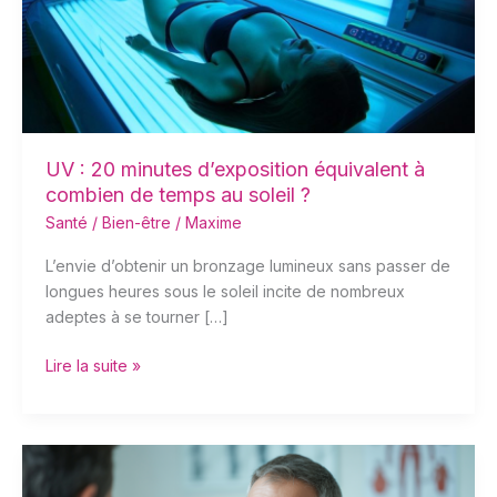
équivalent
à
combien
de
temps
au
soleil
UV : 20 minutes d’exposition équivalent à
?
combien de temps au soleil ?
Santé / Bien-être
/
Maxime
L’envie d’obtenir un bronzage lumineux sans passer de
longues heures sous le soleil incite de nombreux
adeptes à se tourner […]
Lire la suite »
Santé
masculine