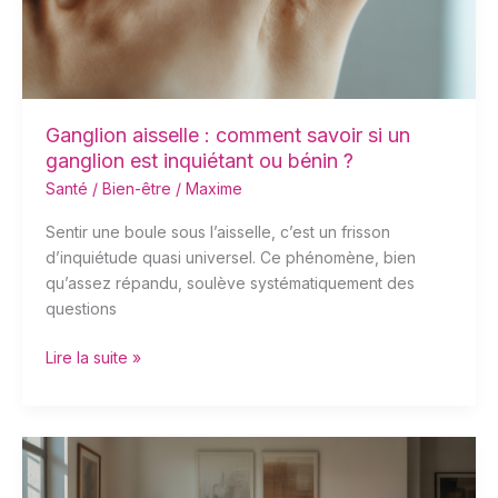
un
ganglion
est
inquiétant
ou
bénin
Ganglion aisselle : comment savoir si un
?
ganglion est inquiétant ou bénin ?
Santé / Bien-être
/
Maxime
Sentir une boule sous l’aisselle, c’est un frisson
d’inquiétude quasi universel. Ce phénomène, bien
qu’assez répandu, soulève systématiquement des
questions
Lire la suite »
Se
sentir