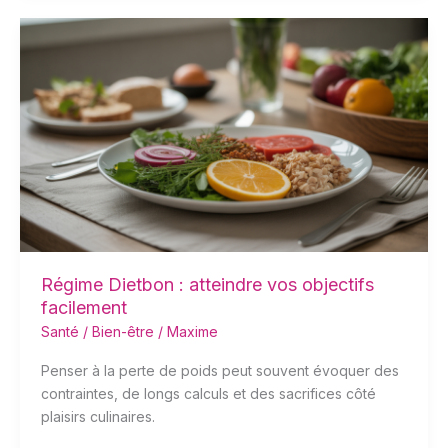
Régime
Dietbon
:
atteindre
vos
objectifs
facilement
Régime Dietbon : atteindre vos objectifs
facilement
Santé / Bien-être
/
Maxime
Penser à la perte de poids peut souvent évoquer des
contraintes, de longs calculs et des sacrifices côté
plaisirs culinaires.