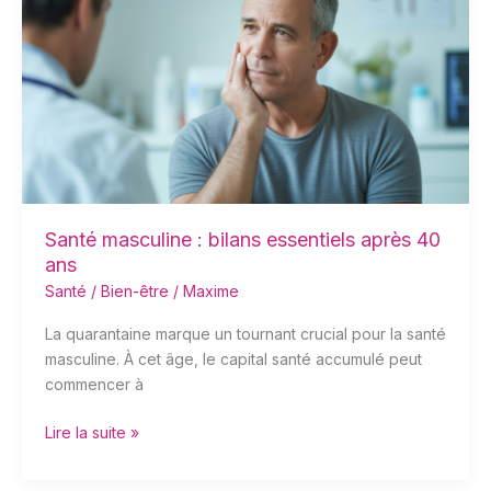
:
bilans
essentiels
après
40
ans
Santé masculine : bilans essentiels après 40
ans
Santé / Bien-être
/
Maxime
La quarantaine marque un tournant crucial pour la santé
masculine. À cet âge, le capital santé accumulé peut
commencer à
Lire la suite »