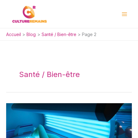
Aller
au
contenu
Accueil
Blog
Santé / Bien-être
Page 2
Santé / Bien-être
UV
:
20
minutes
d’exposition