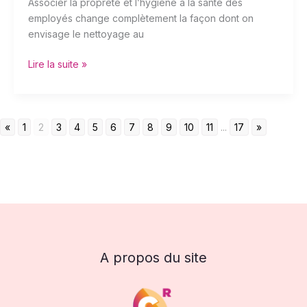
Associer la propreté et l’hygiène à la santé des
employés change complètement la façon dont on
envisage le nettoyage au
Lire la suite »
«
1
2
3
4
5
6
7
8
9
10
11
...
17
»
A propos du site