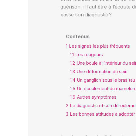
guérison, il faut être à l’écout
passe son diagnostic ?
Contenus
1
Les signes les plus fréquents
1.1
Les rougeurs
1.2
Une boule à l’intérieur du sei
1.3
Une déformation du sein
1.4
Un ganglion sous le bras (au
1.5
Un écoulement du mamelon
1.6
Autres symptômes
2
Le diagnostic et son dérouleme
3
Les bonnes attitudes à adopter