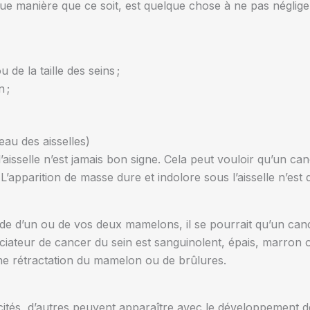
ue manière que ce soit, est quelque chose à ne pas négliger
de la taille des seins ;
 ;
eau des aisselles)
aisselle n’est jamais bon signe. Cela peut vouloir qu’un canc
 L’apparition de masse dure et indolore sous l’aisselle n’est
uide d’un ou de vos deux mamelons, il se pourrait qu’un canc
ateur de cancer du sein est sanguinolent, épais, marron ou
e rétractation du mamelon ou de brûlures.
tés, d’autres peuvent apparaître avec le développement de l