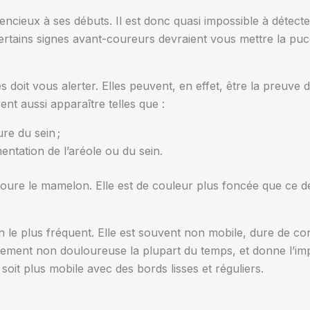
lencieux à ses débuts. Il est donc quasi impossible à détect
rtains signes avant-coureurs devraient vous mettre la puce 
 doit vous alerter. Elles peuvent, en effet, être la preuve 
nt aussi apparaître telles que :
re du sein ;
ntation de l’aréole ou du sein.
entoure le mamelon. Elle est de couleur plus foncée que ce de
in le plus fréquent. Elle est souvent non mobile, dure de c
alement non douloureuse la plupart du temps, et donne l’impr
 soit plus mobile avec des bords lisses et réguliers.