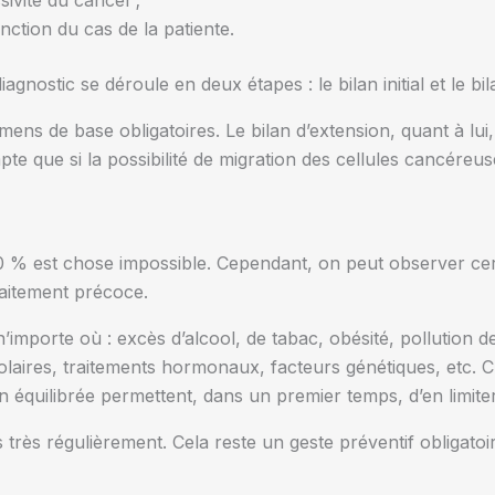
ssivité du cancer ;
nction du cas de la patiente.
diagnostic se déroule en deux étapes : le bilan initial et le bi
mens de base obligatoires. Le bilan d’extension, quant à lu
mpte que si la possibilité de migration des cellules cancéreu
 % est chose impossible. Cependant, on peut observer certai
raitement précoce.
importe où : excès d’alcool, de tabac, obésité, pollution de 
 solaires, traitements hormonaux, facteurs génétiques, etc.
on équilibrée permettent, dans un premier temps, d’en limite
ins très régulièrement. Cela reste un geste préventif obligat