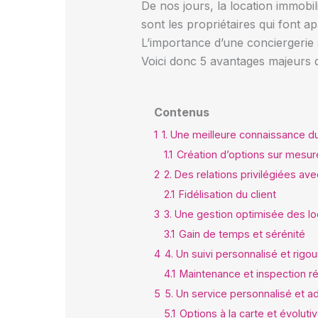
De nos jours, la location immobi
sont les propriétaires qui font a
L’importance d’une conciergerie 
Voici donc 5 avantages majeurs qu
Contenus
1
1. Une meilleure connaissance d
1.1
Création d’options sur mesur
2
2. Des relations privilégiées ave
2.1
Fidélisation du client
3
3. Une gestion optimisée des lo
3.1
Gain de temps et sérénité
4
4. Un suivi personnalisé et rigo
4.1
Maintenance et inspection ré
5
5. Un service personnalisé et 
5.1
Options à la carte et évoluti