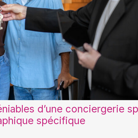
niables d’une conciergerie sp
phique spécifique