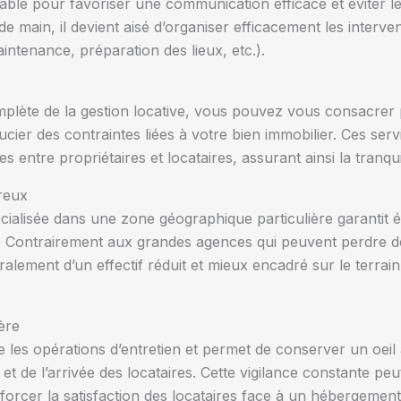
able pour favoriser une communication efficace et éviter l
e main, il devient aisé d’organiser efficacement les interv
ntenance, préparation des lieux, etc.).
lète de la gestion locative, vous pouvez vous consacrer p
cier des contraintes liées à votre bien immobilier. Ces ser
ges entre propriétaires et locataires, assurant ainsi la tranqui
ureux
ialisée dans une zone géographique particulière garantit ég
. Contrairement aux grandes agences qui peuvent perdre de 
alement d’un effectif réduit et mieux encadré sur le terrain
ère
e les opérations d’entretien et permet de conserver un oeil a
t de l’arrivée des locataires. Cette vigilance constante peu
forcer la satisfaction des locataires face à un hébergemen