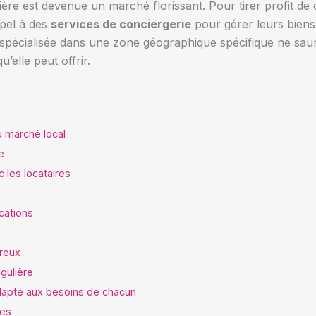
lière est devenue un marché florissant. Pour tirer profit d
ppel à des
services de conciergerie
pour gérer leurs biens e
spécialisée dans une zone géographique spécifique ne saurai
’elle peut offrir.
u marché local
e
c les locataires
cations
ureux
gulière
adapté aux besoins de chacun
ves