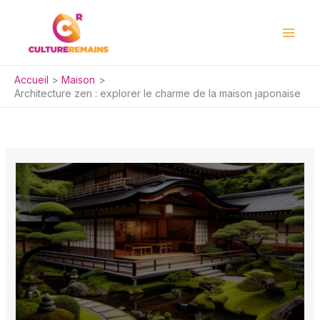
Aller
au
contenu
Accueil
Maison
Architecture zen : explorer le charme de la maison japonaise