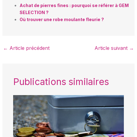
Achat de pierres fines : pourquoi se référer à GEM
SELECTION ?
Où trouver une robe moulante fleurie ?
←
Article précédent
Article suivant
→
Publications similaires