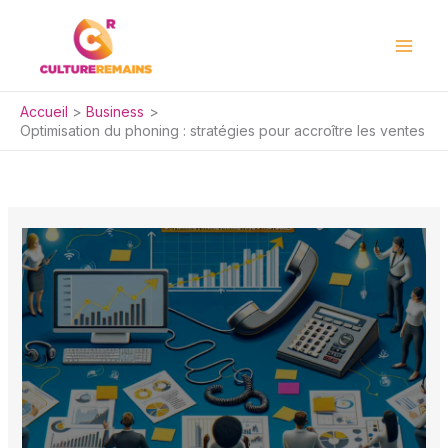
Aller
au
contenu
Accueil
Business
Optimisation du phoning : stratégies pour accroître les ventes