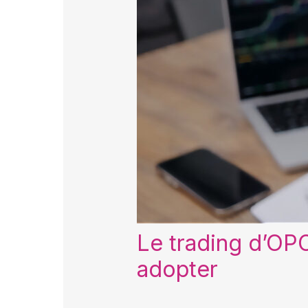
Le trading d’OPC
adopter