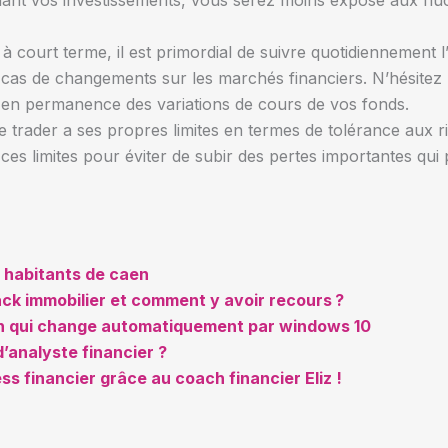
sifiant vos investissements, vous serez moins exposé aux flu
g à court terme, il est primordial de suivre quotidiennement l
as de changements sur les marchés financiers. N’hésitez pas
 en permanence des variations de cours de vos fonds.
e trader a ses propres limites en termes de tolérance aux ri
r ces limites pour éviter de subir des pertes importantes qu
 habitants de caen
ack immobilier et comment y avoir recours ?
ran qui change automatiquement par windows 10
analyste financier ?
ss financier grâce au coach financier Eliz !