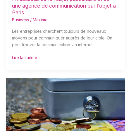
une agence de communication par l’objet à
Paris
Business
/
Maxime
Les entreprises cherchent toujours de nouveaux
moyens pour communiquer auprès de leur cible. On
peut trouver la communication via internet
Lire la suite »
Que
doit
vérifier
une
banque
avant
d’accorder
un