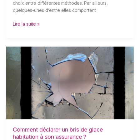
choix entre différentes méthodes. Par ailleurs,
quelques-unes d’entre elles comportent
Lire la suite »
Comment
déclarer
un
bris
de
glace
habitation
à
son
assurance
?
Comment déclarer un bris de glace
habitation à son assurance ?