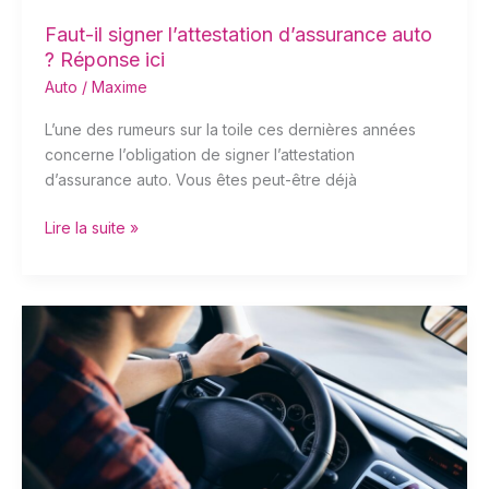
Faut-il signer l’attestation d’assurance auto
? Réponse ici
Auto
/
Maxime
L’une des rumeurs sur la toile ces dernières années
concerne l’obligation de signer l’attestation
d’assurance auto. Vous êtes peut-être déjà
Lire la suite »
Quel
est
le
bonus
maximum
en
assurance