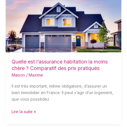
l’assurance
habitation
la
moins
chère
?
Comparatif
des
prix
pratiqués
Quelle est l’assurance habitation la moins
chère ? Comparatif des prix pratiqués
Maison
/
Maxime
Il est très important, même obligatoire, d’assurer un
bien immobilier en France. Il peut s’agir d’un logement,
que vous possédez
Lire la suite »