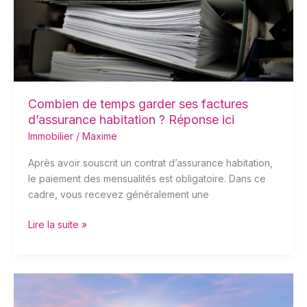
factures
d’assurance
habitation
?
Réponse
ici
Combien de temps garder ses factures
d’assurance habitation ? Réponse ici
Immobilier
/
Maxime
Après avoir souscrit un contrat d’assurance habitation,
le paiement des mensualités est obligatoire. Dans ce
cadre, vous recevez généralement une
Lire la suite »
Quelle
est