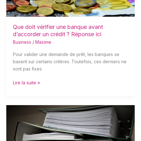
crédit
?
Réponse
ici
Que doit vérifier une banque avant
d’accorder un crédit ? Réponse ici
Business
/
Maxime
Pour valider une demande de prêt, les banques se
basent sur certains critères. Toutefois, ces derniers ne
sont pas fixes
Lire la suite »
Combien
de
temps
garder
ses