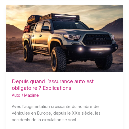
Depuis
quand
l’assurance
auto
est
obligatoire
?
Explications
Depuis quand l’assurance auto est
obligatoire ? Explications
Auto
/
Maxime
Avec l’augmentation croissante du nombre de
véhicules en Europe, depuis le XXe siècle, les
accidents de la circulation se sont