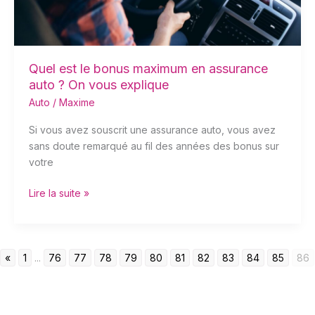
auto
?
On
vous
explique
Quel est le bonus maximum en assurance
auto ? On vous explique
Auto
/
Maxime
Si vous avez souscrit une assurance auto, vous avez
sans doute remarqué au fil des années des bonus sur
votre
Lire la suite »
«
1
...
76
77
78
79
80
81
82
83
84
85
86