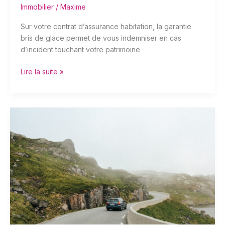
Immobilier
/
Maxime
Sur votre contrat d’assurance habitation, la garantie
bris de glace permet de vous indemniser en cas
d’incident touchant votre patrimoine
Lire la suite »
Faut-
il
signer
l’attestation
d’assurance
auto
?
Réponse
ici