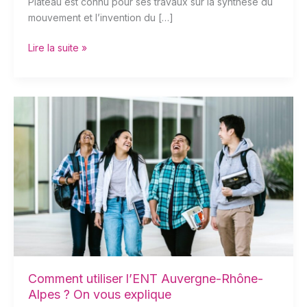
Plateau est connu pour ses travaux sur la synthèse du
mouvement et l’invention du […]
Lire la suite »
Comment
utiliser
l’ENT
Auvergne-
Rhône-
Alpes
?
On
vous
explique
Comment utiliser l’ENT Auvergne-Rhône-
Alpes ? On vous explique