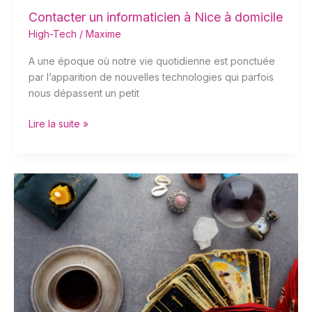
Contacter un informaticien à Nice à domicile
High-Tech
/
Maxime
A une époque où notre vie quotidienne est ponctuée
par l’apparition de nouvelles technologies qui parfois
nous dépassent un petit
Lire la suite »
Voyance
par
cartomancie
:
tout
savoir
sur
cette
pratique