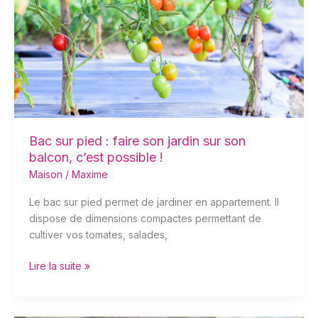
:
faire
son
jardin
sur
son
balcon,
c’est
possible
Bac sur pied : faire son jardin sur son
!
balcon, c’est possible !
Maison
/
Maxime
Le bac sur pied permet de jardiner en appartement. Il
dispose de dimensions compactes permettant de
cultiver vos tomates, salades,
Lire la suite »