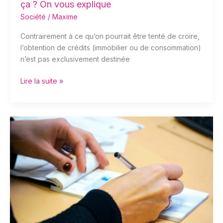
?
ça ? On vous explique
On
Société
/
Maxime
vous
Contrairement à ce qu’on pourrait être tenté de croire,
explique
l’obtention de crédits (immobilier ou de consommation)
n’est pas exclusivement destinée
Lire la suite »
Comment
déposer
un
chèque
au
Crédit
Mutuel
?
Guide