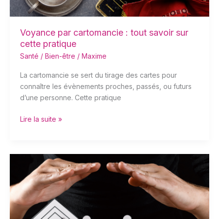
Voyance par cartomancie : tout savoir sur
cette pratique
Santé / Bien-être
/
Maxime
La cartomancie se sert du tirage des cartes pour
connaître les évènements proches, passés, ou futurs
d’une personne. Cette pratique
Lire la suite »
Comparateur
assurance
professionnelle
:
se
protéger