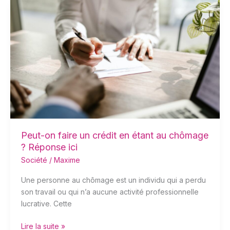
Peut-
on
faire
un
crédit
en
étant
au
chômage
?
Réponse
ici
Peut-on faire un crédit en étant au chômage
? Réponse ici
Société
/
Maxime
Une personne au chômage est un individu qui a perdu
son travail ou qui n’a aucune activité professionnelle
lucrative. Cette
Lire la suite »