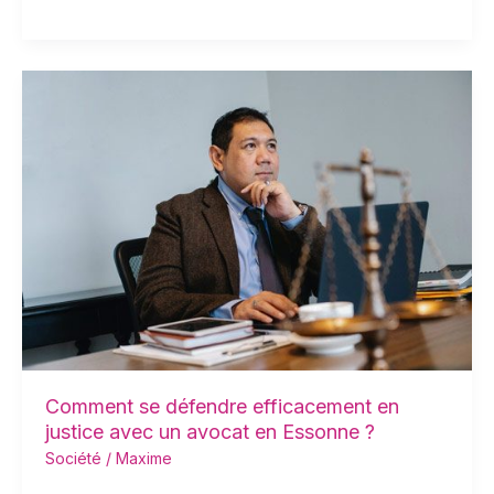
Comment
se
défendre
efficacement
en
justice
avec
un
avocat
en
Essonne
?
Comment se défendre efficacement en
justice avec un avocat en Essonne ?
Société
/
Maxime