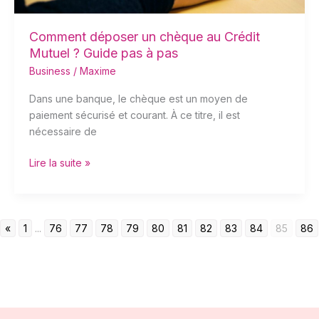
pas
à
pas
Comment déposer un chèque au Crédit
Mutuel ? Guide pas à pas
Business
/
Maxime
Dans une banque, le chèque est un moyen de
paiement sécurisé et courant. À ce titre, il est
nécessaire de
Lire la suite »
«
1
...
76
77
78
79
80
81
82
83
84
85
86