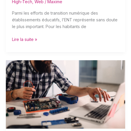
High-Tech
,
Web
/
Maxime
Parmi les efforts de transition numérique des
établissements éducatifs, l’ENT représente sans doute
le plus important. Pour les habitants de
Lire la suite »
Contacter
un
informaticien
à
Nice
à
domicile