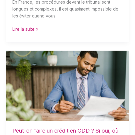
En France, les procédures devant le tribunal sont
longues et complexes, il est quasiment impossible de
les éviter quand vous
Lire la suite »
Peut-
on
faire
un
crédit
en
CDD
?
Si
oui,
où
ça
Peut-on faire un crédit en CDD ? Si oui, où