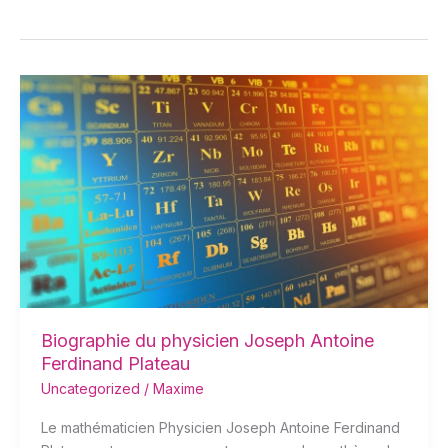
Biographie
du
physicien
Joseph
Antoine
Ferdinand
Plateau
Biographie du physicien Joseph Antoine
Ferdinand Plateau
Uncategorized
/
Maxime
Le mathématicien Physicien Joseph Antoine Ferdinand